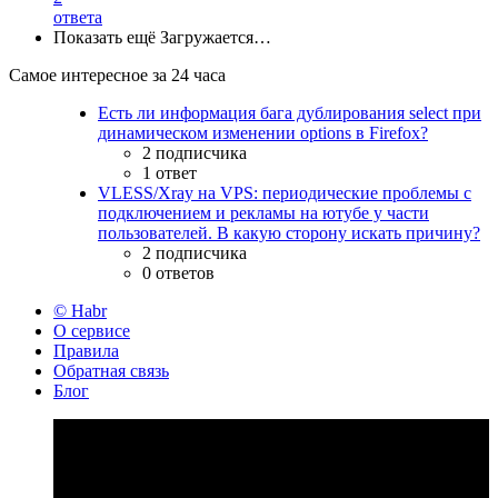
ответа
Показать ещё
Загружается…
Самое интересное за 24 часа
Есть ли информация бага дублирования select при
динамическом изменении options в Firefox?
2 подписчика
1 ответ
VLESS/Xray на VPS: периодические проблемы с
подключением и рекламы на ютубе у части
пользователей. В какую сторону искать причину?
2 подписчика
0 ответов
© Habr
О сервисе
Правила
Обратная связь
Блог