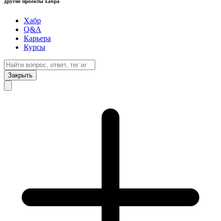
другие проекты хабра
Хабр
Q&A
Карьера
Курсы
Закрыть