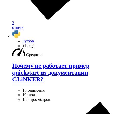
2
ответа
Python
+1 ещё
Средний
Почему не работает пример
quickstart из документации
GLiNKER?
1 подписчик
19 июл.
188 просмотров