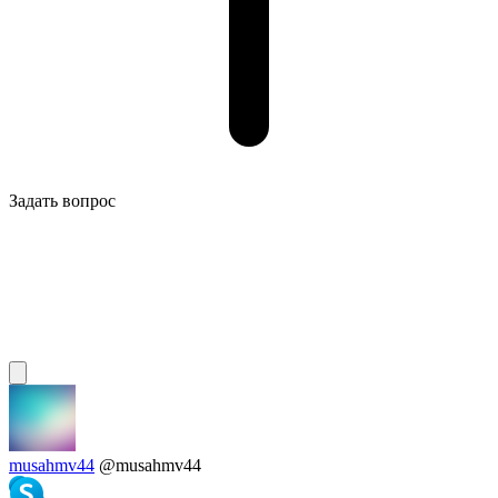
Задать вопрос
musahmv44
@musahmv44