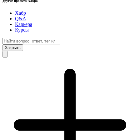
другие проекты хабра
Хабр
Q&A
Карьера
Курсы
Закрыть