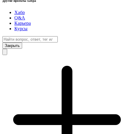
другие проекты хабра
Хабр
Q&A
Карьера
Курсы
Закрыть