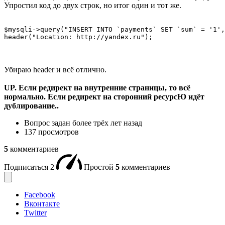
Упростил код до двух строк, но итог один и тот же.
$mysqli->query("INSERT INTO `payments` SET `sum` = '1',
header("Location: http://yandex.ru");
Убираю header и всё отлично.
UP. Если редирект на внутренние страницы, то всё
нормально. Если редирект на сторонний ресурсЮ идёт
дублирование..
Вопрос задан
более трёх лет назад
137 просмотров
5
комментариев
Подписаться
2
Простой
5
комментариев
Facebook
Вконтакте
Twitter