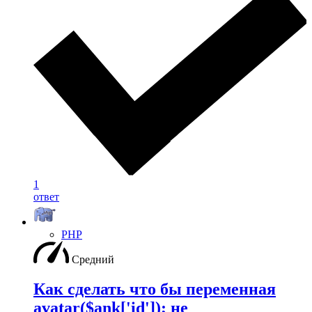
1
ответ
PHP
Средний
Как сделать что бы переменная
avatar($ank['id']); не