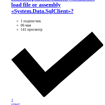
load file or assembly
«System.Data.SqlClient»?
1 подписчик
06 мая
141 просмотр
1
ответ