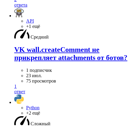
ответа
API
+1 ещё
Средний
VK wall.createComment не
прикрепляет attachments от ботов?
1 подписчик
23 июл.
75 просмотров
1
ответ
Python
+2 ещё
Сложный