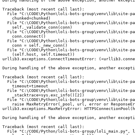
During handling of the above exception, another excepti
Traceback (most recent call last):

  File "C:\CODE\Python\loli-bots-group\venv\lib\site-pa
    chunked=chunked)

  File "C:\CODE\Python\loli-bots-group\venv\lib\site-pa
    self._validate_conn(conn)

  File "C:\CODE\Python\loli-bots-group\venv\lib\site-pa
    conn.connect()

  File "C:\CODE\Python\loli-bots-group\venv\lib\site-pa
    conn = self._new_conn()

  File "C:\CODE\Python\loli-bots-group\venv\lib\site-pa
    (self.host, self.timeout))

urllib3.exceptions.ConnectTimeoutError: (<urllib3.conne
During handling of the above exception, another excepti
Traceback (most recent call last):

  File "C:\CODE\Python\loli-bots-group\venv\lib\site-pa
    timeout=timeout

  File "C:\CODE\Python\loli-bots-group\venv\lib\site-pa
    _stacktrace=sys.exc_info()[2])

  File "C:\CODE\Python\loli-bots-group\venv\lib\site-pa
    raise MaxRetryError(_pool, url, error or ResponseEr
urllib3.exceptions.MaxRetryError: HTTPSConnectionPool(h
During handling of the above exception, another excepti
Traceback (most recent call last):

  File "C:/CODE/Python/loli-bots-group/loli_main.py", l