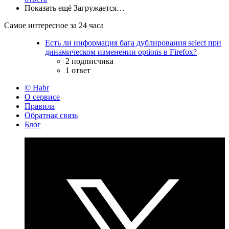
Показать ещё
Загружается…
Самое интересное за 24 часа
Есть ли информация бага дублирования select при
динамическом изменении options в Firefox?
2 подписчика
1 ответ
© Habr
О сервисе
Правила
Обратная связь
Блог