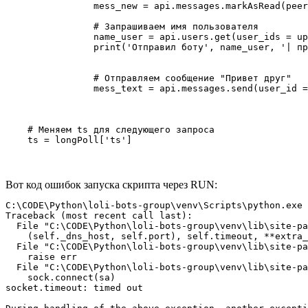
                mess_new = api.messages.markAsRead(peer
                # Запрашиваем имя пользователя

                name_user = api.users.get(user_ids = up
                print('Отправил боту', name_user, '| пр
                # Отправляем сообщение "Привет друг"

                mess_text = api.messages.send(user_id =
    # Меняем ts для следующего запроса

    ts = longPoll['ts']
Вот код ошибок запуска скрипта через RUN:
C:\CODE\Python\loli-bots-group\venv\Scripts\python.exe 
Traceback (most recent call last):

  File "C:\CODE\Python\loli-bots-group\venv\lib\site-pa
    (self._dns_host, self.port), self.timeout, **extra_
  File "C:\CODE\Python\loli-bots-group\venv\lib\site-pa
    raise err

  File "C:\CODE\Python\loli-bots-group\venv\lib\site-pa
    sock.connect(sa)

socket.timeout: timed out
