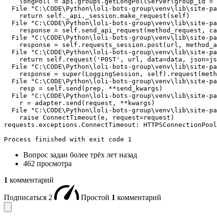
    longPoll = api.groups.getLongPollServer(group_id = 
  File "C:\CODE\Python\loli-bots-group\venv\lib\site-pa
    return self._api._session.make_request(self)

  File "C:\CODE\Python\loli-bots-group\venv\lib\site-pa
    response = self.send_api_request(method_request, ca
  File "C:\CODE\Python\loli-bots-group\venv\lib\site-pa
    response = self.requests_session.post(url, method_a
  File "C:\CODE\Python\loli-bots-group\venv\lib\site-pa
    return self.request('POST', url, data=data, json=js
  File "C:\CODE\Python\loli-bots-group\venv\lib\site-pa
    response = super(LoggingSession, self).request(meth
  File "C:\CODE\Python\loli-bots-group\venv\lib\site-pa
    resp = self.send(prep, **send_kwargs)

  File "C:\CODE\Python\loli-bots-group\venv\lib\site-pa
    r = adapter.send(request, **kwargs)

  File "C:\CODE\Python\loli-bots-group\venv\lib\site-pa
    raise ConnectTimeout(e, request=request)

requests.exceptions.ConnectTimeout: HTTPSConnectionPool
Process finished with exit code 1
Вопрос задан
более трёх лет назад
462 просмотра
1
комментарий
Подписаться
2
Простой
1
комментарий