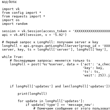
код бота:
import vk

from config import *

from requests import *

import os

import random

session = vk.Session(access_token = 'XXXXXXXXXXXXXXXXXX
api = vk.API(session, v = '5.92')

# Первый запрос к LongPoll: получаем server и key

longPoll = api.groups.getLongPollServer(group_id = 'XXX
server, key, ts = longPoll['server'], longPoll['key'], 
while True:

    # Последующие запросы: меняется только ts

    longPoll = post('%s'%server, data = {'act': 'a_chec
                                         'key': key,

                                         'ts': ts,

                                         'wait': 25}).j
    if longPoll['updates'] and len(longPoll['updates'])
        print(longPoll)

        for update in longPoll['updates']:

            if update['type'] == 'message_new':

                # Помечаем сообщение от этого пользоват