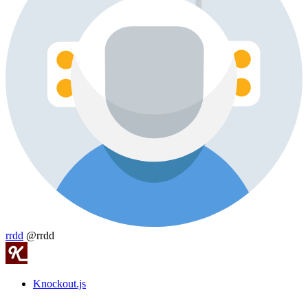
rrdd
@rrdd
Knockout.js