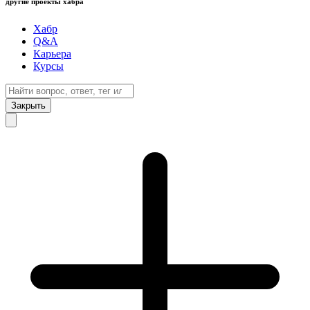
другие проекты хабра
Хабр
Q&A
Карьера
Курсы
Закрыть