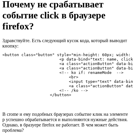
Почему не срабатывает
событие click в браузере
firefox?
Здравствуйте. Есть следующий кусок кода, который выводит
кнопку:
<button class="button" style="min-height: 60px; width: 
                        <p data-bind="text: name, click
                        <a class="actionButton" data-bi
                        <a class="actionButton" data-bi
                        <!-- ko if: renameMode  -->

                            <br>

                            <input type="text" data-bin
                            <a class="actionButton" dat
                        <!-- /ko -->

                    </button>
В crome и ему подобных браузерах событие клик на элементе
p успешно обрабатывается и выполняются нужные действия.
Однако, в бразуере firefox не работает. В чем может быть
проблема?