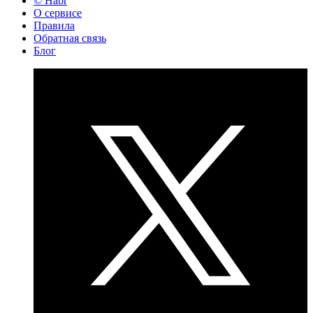
© Habr
О сервисе
Правила
Обратная связь
Блог