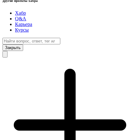
другие проекты хабра
Хабр
Q&A
Карьера
Курсы
Закрыть