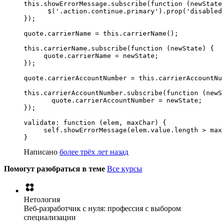
this.showErrorMessage.subscribe(function (newState
      $('.action.continue.primary').prop('disabled
});

quote.carrierName = this.carrierName();

this.carrierName.subscribe(function (newState) {

     quote.carrierName = newState;

});

quote.carrierAccountNumber = this.carrierAccountNu
this.carrierAccountNumber.subscribe(function (newS
       quote.carrierAccountNumber = newState;

});

validate: function (elem, maxChar) {

     self.showErrorMessage(elem.value.length > max
}
Написано
более трёх лет назад
Помогут разобраться в теме
Все курсы
Нетология
Веб-разработчик с нуля: профессия с выбором
специализации