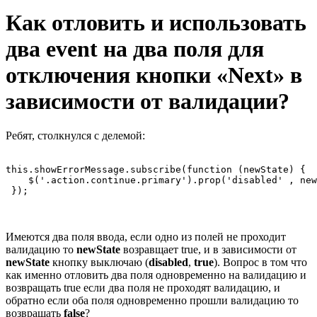
Как отловить и использовать
два event на два поля для
отключения кнопки «Next» в
зависимости от валидации?
Ребят, столкнулся с делемой:
this.showErrorMessage.subscribe(function (newState) {

    $('.action.continue.primary').prop('disabled' , new
 });
Имеются два поля ввода, если одно из полей не проходит
валидацию то
newState
возравщает true, и в зависимости от
newState
кнопку выключаю (
disabled
,
true
). Вопрос в том что
как именно отловить два поля одновременно на валидацию и
возвращать true если два поля не проходят валидацию, и
обратно если оба поля одновременно прошли валидацию то
возвращать
false
?