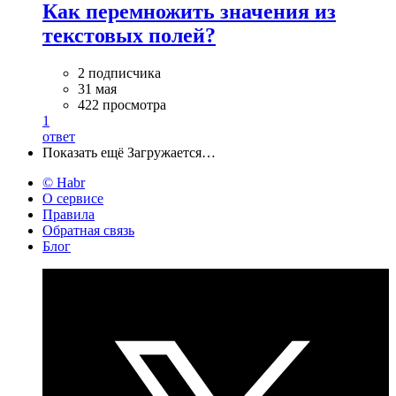
Как перемножить значения из
текстовых полей?
2 подписчика
31 мая
422 просмотра
1
ответ
Показать ещё
Загружается…
© Habr
О сервисе
Правила
Обратная связь
Блог