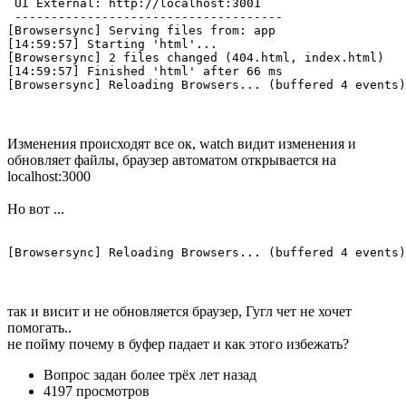
 UI External: http://localhost:3001

 -------------------------------------

[Browsersync] Serving files from: app

[14:59:57] Starting 'html'...

[Browsersync] 2 files changed (404.html, index.html)

[14:59:57] Finished 'html' after 66 ms

[Browsersync] Reloading Browsers... (buffered 4 events)
Изменения происходят все ок, watch видит изменения и
обновляет файлы, браузер автоматом открывается на
localhost:3000
Но вот ...
[Browsersync] Reloading Browsers... (buffered 4 events)
так и висит и не обновляется браузер, Гугл чет не хочет
помогать..
не пойму почему в буфер падает и как этого избежать?
Вопрос задан
более трёх лет назад
4197 просмотров