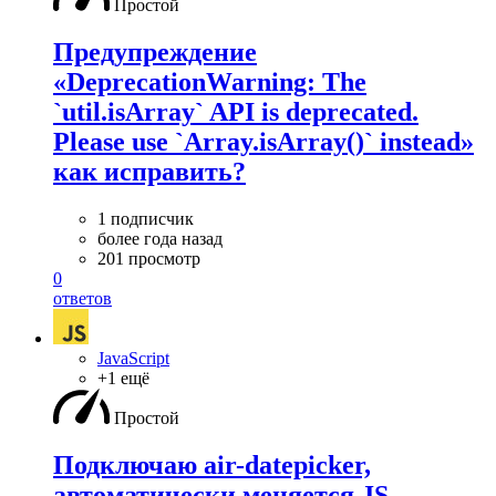
Простой
Предупреждение
«DeprecationWarning: The
`util.isArray` API is deprecated.
Please use `Array.isArray()` instead»
как исправить?
1 подписчик
более года назад
201 просмотр
0
ответов
JavaScript
+1 ещё
Простой
Подключаю air-datepicker,
автоматически меняется JS