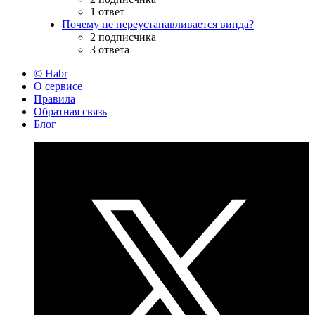
1 ответ
Почему не переустанавливается винда?
2 подписчика
3 ответа
© Habr
О сервисе
Правила
Обратная связь
Блог