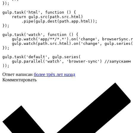
});

gulp.task('html', function () {

    return gulp.src(path.src.html) 

        .pipe(gulp.dest(path.app.html));

});

gulp.task('watch', function () {

    gulp.watch('app/**/*.*').on('change', browserSync.r
    gulp.watch(path.src.html).on('change', gulp.series(
});

gulp.task('default', gulp.series(

    gulp.parallel('watch', 'browser-sync') //запускаем 
));
Ответ написан
более трёх лет назад
Комментировать