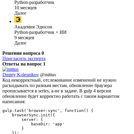
Python-разработчик
10 месяцев
Далее
Академия Эдюсон
Python-разработчик + ИИ
9 месяцев
Далее
Решения вопроса
0
Пригласить эксперта
Ответы на вопрос
1
Dmirty Kolesnikov
@mittus
Код некорректный, отслеживание изменений не нужно
раскидывать по разным местам, обновление браузера
прописывается в series, а-не в задаче. В gulp 4 версии
обновление будет корректно работать с таким вариантом
написания:
gulp.task('browser-sync', function() {

    browserSync.init({

        server: {

            baseDir: 'app'

        }

    });
