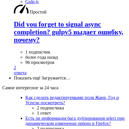
Gulp.js
Простой
Did you forget to signal async
completion? gulpv5 выдает ошибку,
почему?
1 подписчик
более года назад
96 просмотров
2
ответа
Показать ещё
Загружается…
Самое интересное за 24 часа
Как сделать редактируемыми поля Жанр, Год и
Успели посмотреть?
2 подписчика
1 ответ
Есть ли информация бага дублирования select при
динамическом изменении options в Firefox?
2 подписчика