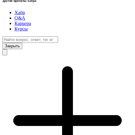
другие проекты хабра
Хабр
Q&A
Карьера
Курсы
Закрыть