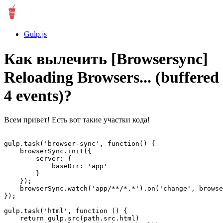
Gulp.js
Как вылечить [Browsersync]
Reloading Browsers... (buffered
4 events)?
Всем привет! Есть вот такие участки кода!
gulp.task('browser-sync', function() {

    browserSync.init({

        server: {

            baseDir: 'app'

        }

    });

    browserSync.watch('app/**/*.*').on('change', browse
});

gulp.task('html', function () {

    return gulp.src(path.src.html) 
