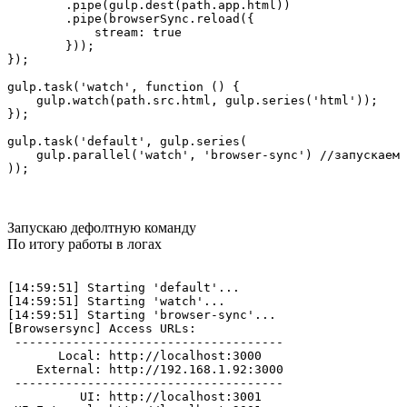
        .pipe(gulp.dest(path.app.html))

        .pipe(browserSync.reload({

            stream: true

        }));

});

gulp.task('watch', function () {

    gulp.watch(path.src.html, gulp.series('html'));

});

gulp.task('default', gulp.series(

    gulp.parallel('watch', 'browser-sync') //запускаем 
));
Запускаю дефолтную команду
По итогу работы в логах
[14:59:51] Starting 'default'...

[14:59:51] Starting 'watch'...

[14:59:51] Starting 'browser-sync'...

[Browsersync] Access URLs:

 -------------------------------------

       Local: http://localhost:3000

    External: http://192.168.1.92:3000

 -------------------------------------

          UI: http://localhost:3001
