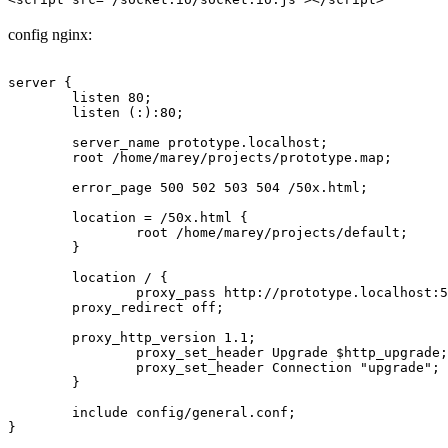
config nginx:
server {

	listen 80;

	listen (:):80;

	server_name prototype.localhost;

	root /home/marey/projects/prototype.map;

	error_page 500 502 503 504 /50x.html;

	location = /50x.html {

		root /home/marey/projects/default;

	}

	location / {

		proxy_pass http://prototype.localhost:5000;

        proxy_redirect off;

        proxy_http_version 1.1; 

		proxy_set_header Upgrade $http_upgrade; 

		proxy_set_header Connection "upgrade"; 

	}

	include config/general.conf;

}