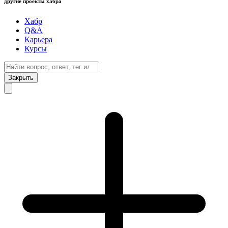
другие проекты хабра
Хабр
Q&A
Карьера
Курсы
Закрыть