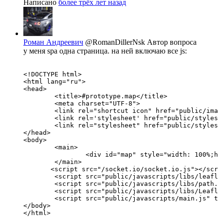
Написано
более трёх лет назад
Роман Андреевич
@RomanDillerNsk
Автор вопроса
у меня spa одна страница. на ней включаю все js:
<!DOCTYPE html>

<html lang="ru">

<head>

	<title>#prototype.map</title>

	<meta charset="UTF-8">

	<link rel="shortcut icon" href="public/images/favicon.png" type="image/png">

	<link rel='stylesheet' href="public/stylesheets/style.css" />

	<link rel="stylesheet" href="public/stylesheets/leaflet.css" />

</head>

<body>

	<main>

		<div id="map" style="width: 100%;height: 100vh;"></div>

	</main>

       <script src="/socket.io/socket.io.js"></scr
	<script src="public/javascripts/libs/leaflet-src.js"></script>

	<script src="public/javascripts/libs/path.js"></script>

	<script src="public/javascripts/libs/Leaflet.Editable.js"></script>

	<script src="public/javascripts/main.js" type="module"></script>

</body>

</html>