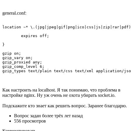
general.conf:
location ~* \.(jpg|jpeg|gif|png|ico|css|js|zip|rar|pdf)
	expires off;

}

gzip on;

gzip_vary on;

gzip_proxied any;

gzip_comp_level 6;

gzip_types text/plain text/css text/xml application/jso
Как настроить на localhost. Я так понимаю, что проблема в
настройке nginx. Ну уж очень не охота убирать socket.io.
Подскажите кто знает как решить вопрос. Заранее благодарю.
Вопрос задан
более трёх лет назад
556 просмотров
Комментировать