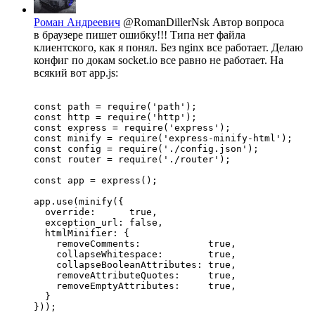
Роман Андреевич
@RomanDillerNsk
Автор вопроса
в браузере пишет ошибку!!! Типа нет файла
клиентского, как я понял. Без nginx все работает. Делаю
конфиг по докам socket.io все равно не работает. На
всякий вот app.js:
const path = require('path');

const http = require('http');

const express = require('express');

const minify = require('express-minify-html');

const config = require('./config.json');

const router = require('./router');

const app = express();

app.use(minify({

  override:      true,

  exception_url: false,

  htmlMinifier: {

    removeComments:            true,

    collapseWhitespace:        true,

    collapseBooleanAttributes: true,

    removeAttributeQuotes:     true,

    removeEmptyAttributes:     true,

  }

}));
