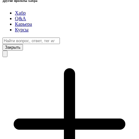
другие проекты хабра
Хабр
Q&A
Карьера
Курсы
Закрыть