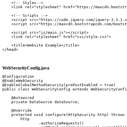
    <!-- Styles-->

    <link rel="stylesheet" href="https://maxcdn.bootstr
    <!-- Scripts -->

    <script src="https://code.jquery.com/jquery-3.3.1.s
    <script src="https://maxcdn.bootstrapcdn.com/bootst
    <script src="js/main.js"></script>

    <link rel="stylesheet" href="css/style.css">

    <title>Website Example</title>

</head>
WebSecurityConfig.java
@Configuration

@EnableWebSecurity

@EnableGlobalMethodSecurity(prePostEnabled = true)

public class WebSecurityConfig extends WebSecurityConfi
    @Autowired

    private DataSource dataSource;

    @Override

    protected void configure(HttpSecurity http) throws 
        http

                .authorizeRequests()
