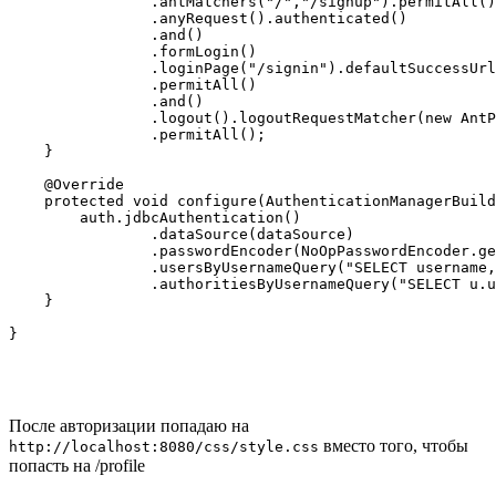
                .antMatchers("/","/signup").permitAll()

                .anyRequest().authenticated()

                .and()

                .formLogin()

                .loginPage("/signin").defaultSuccessUrl
                .permitAll()

                .and()

                .logout().logoutRequestMatcher(new AntP
                .permitAll();

    }

    @Override

    protected void configure(AuthenticationManagerBuild
        auth.jdbcAuthentication()

                .dataSource(dataSource)

                .passwordEncoder(NoOpPasswordEncoder.ge
                .usersByUsernameQuery("SELECT username,
                .authoritiesByUsernameQuery("SELECT u.u
    }

}
После авторизации попадаю на
вместо того, чтобы
http://localhost:8080/css/style.css
попасть на /profile