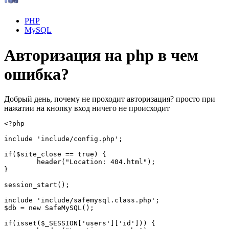
PHP
MySQL
Авторизация на php в чем
ошибка?
Добрый день, почему не проходит авторизация? просто при
нажатии на кнопку вход ничего не происходит
<?php

include 'include/config.php';

if($site_close == true) {

	header("Location: 404.html");

}

session_start();

include 'include/safemysql.class.php';

$db = new SafeMySQL();

if(isset($_SESSION['users']['id'])) {
