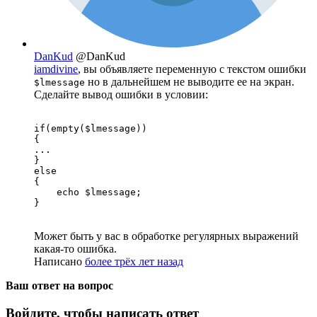
DanKud
@DanKud
iamdivine
, вы объявляете переменную с текстом ошибки
но в дальнейшем не выводите ее на экран.
$lmessage
Сделайте вывод ошибки в условии:
if(empty($lmessage))

{

...

}

else

{

    echo $lmessage;

}
Может быть у вас в обработке регулярных выражений
какая-то ошибка.
Написано
более трёх лет назад
Ваш ответ на вопрос
Войдите, чтобы написать ответ