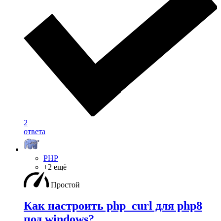
2
ответа
PHP
+2 ещё
Простой
Как настроить php_curl для php8
под windows?