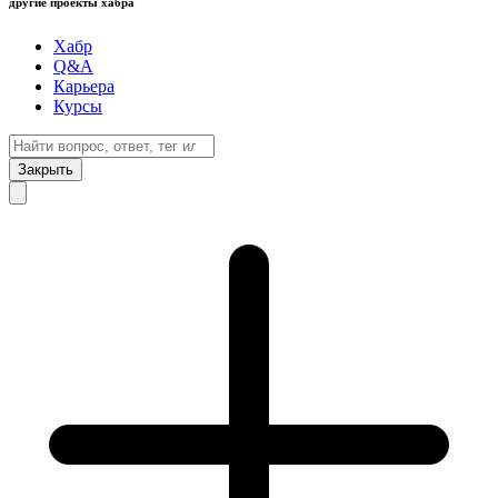
другие проекты хабра
Хабр
Q&A
Карьера
Курсы
Закрыть