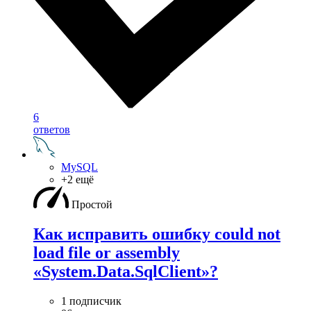
6
ответов
MySQL
+2 ещё
Простой
Как исправить ошибку could not
load file or assembly
«System.Data.SqlClient»?
1 подписчик