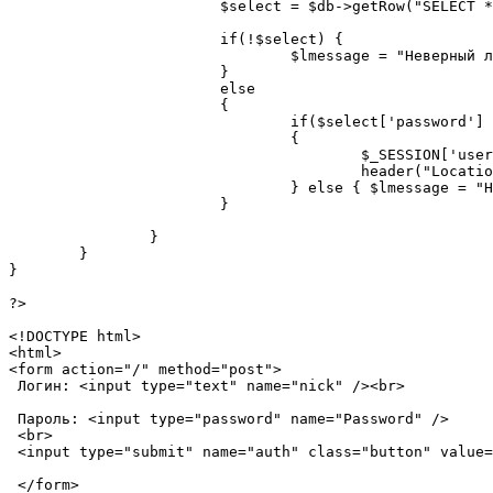
			$select = $db->getRow("SELECT * FROM base WHERE nicknames = ?s", $nick);

			if(!$select) {

				$lmessage = "Неверный логин."; 

			} 

			else 

			{

				if($select['password'] == md5($password))

				{

					$_SESSION['users']['id'] = $select['id'];

					header("Location: ucp.php");

				} else { $lmessage = "Неверный пароль."; }

			}

		} 

	}

}

?>

<!DOCTYPE html>

<html>

<form action="/" method="post">

 Логин: <input type="text" name="nick" /><br>

 Пароль: <input type="password" name="Password" />

 <br>

 <input type="submit" name="auth" class="button" value=
 </form>
