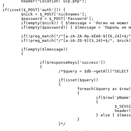
	header("Location: ucp.php");

}

if(isset($_POST['auth'])) {

	$nick = $_POST['nicknames'];

	$password = $_POST['Password'];

	if(empty($nick)) { $lmessage = 'Логин не может быть пустой строкой.'; }

	if(empty($password)) { $lmessage = 'Пароль не может быть пустой строкой.'; }

	if(!preg_match("/^[a-zA-ZА-Яа-яЁё0-9]{6,24}+$/", $password)) { $lmessage = 'Вход невозможен. Проверьте правильность ввода пароля.'; }

	if(!preg_match("/^[a-zA-Z0-9]{3,24}+$/", $nick)) { $lmessage = 'Вход невозможен. Проверьте правильность ввода логина.'; }

	if(empty($lmessage))

	{

		if($responseKeys['success'])

		{

			/*$query = $db->getAll("SELECT * FROM base");

			if(isset($query))

			{

				foreach($query as $row)

				{

					if($row['pName'] == $nick && $row['password'] == md5($password))

					{

						$_SESSION['base']['id'] = $row['id'];

						header("Location: ucp.php");

					} else { $lmessage = "Неверный логин или пароль."; }

				}

			}*/
