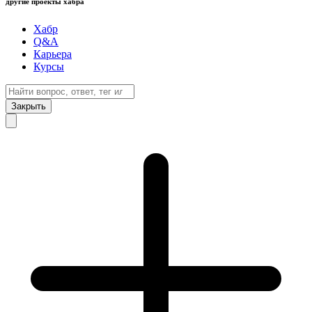
другие проекты хабра
Хабр
Q&A
Карьера
Курсы
Закрыть