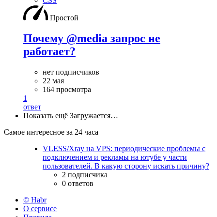
CSS
Простой
Почему @media запрос не
работает?
нет подписчиков
22 мая
164 просмотра
1
ответ
Показать ещё
Загружается…
Самое интересное за 24 часа
VLESS/Xray на VPS: периодические проблемы с
подключением и рекламы на ютубе у части
пользователей. В какую сторону искать причину?
2 подписчика
0 ответов
© Habr
О сервисе