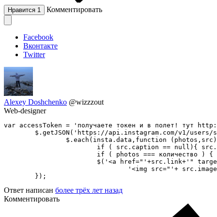
Комментировать
Нравится
1
Facebook
Вконтакте
Twitter
Alexey Doshchenko
@wizzzout
Web-designer
var accessToken = 'получаете токен и в полет! тут http:
	$.getJSON('https://api.instagram.com/v1/users/self/media/recent/?access_token='+accessToken+'&callback=?',function (insta) {

		$.each(insta.data,function (photos,src) {

			if ( src.caption == null){ src.caption = 'no caption'};

			if ( photos === количество ) { return false; }

			$('<a href="'+src.link+'" target="_blank" class="post">'+

				'<img src="'+ src.images.standard_resolution.url + '";"></div>').appendTo('.класс контейнера куда выводить');

	});
Ответ написан
более трёх лет назад
Комментировать