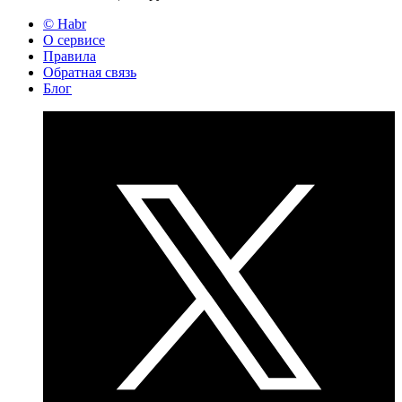
© Habr
О сервисе
Правила
Обратная связь
Блог