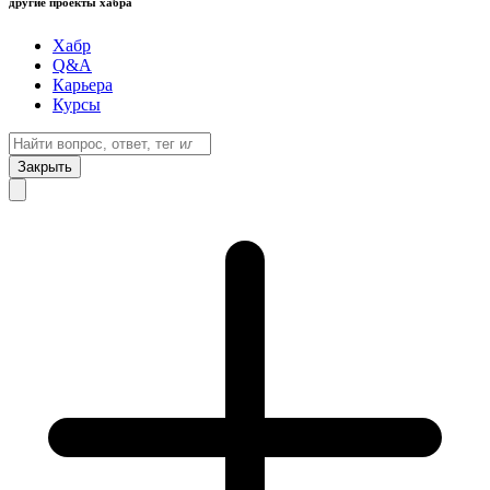
другие проекты хабра
Хабр
Q&A
Карьера
Курсы
Закрыть