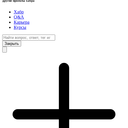
другие проекты хабра
Хабр
Q&A
Карьера
Курсы
Закрыть