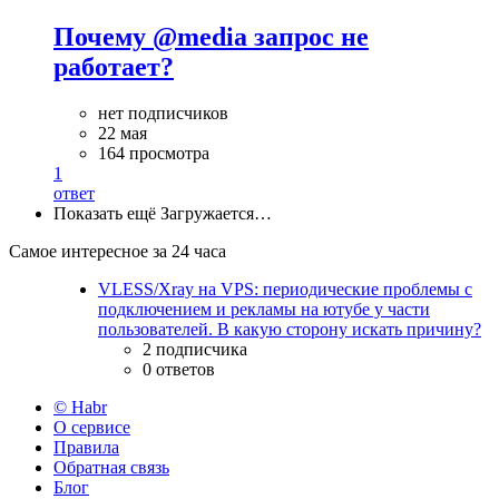
Почему @media запрос не
работает?
нет подписчиков
22 мая
164 просмотра
1
ответ
Показать ещё
Загружается…
Самое интересное за 24 часа
VLESS/Xray на VPS: периодические проблемы с
подключением и рекламы на ютубе у части
пользователей. В какую сторону искать причину?
2 подписчика
0 ответов
© Habr
О сервисе
Правила
Обратная связь
Блог