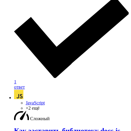
1
ответ
JavaScript
+2 ещё
Сложный
Как заставить библиотеку docs js