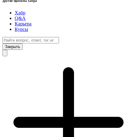
другие проекты хабра
Хабр
Q&A
Карьера
Курсы
Закрыть