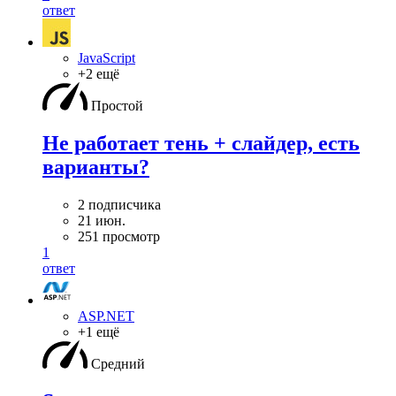
ответ
JavaScript
+2 ещё
Простой
Не работает тень + слайдер, есть
варианты?
2 подписчика
21 июн.
251 просмотр
1
ответ
ASP.NET
+1 ещё
Средний