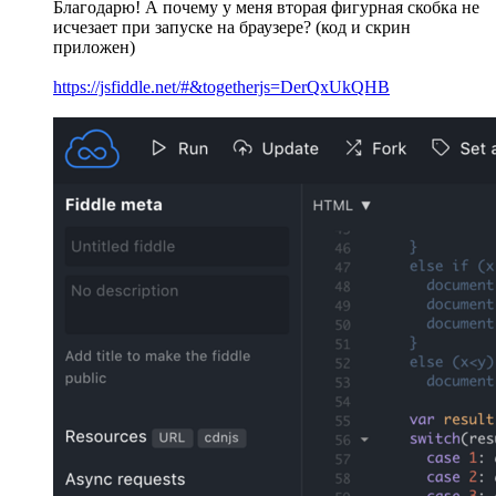
Благодарю! А почему у меня вторая фигурная скобка не
исчезает при запуске на браузере? (код и скрин
приложен)
https://jsfiddle.net/#&togetherjs=DerQxUkQHB