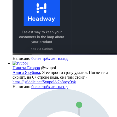
Написано
более трёх лет назад
Никита Егоров
@svupol
Алиса Якубова
, Я ее просто сразу удалил. После тега
скрипт, на 67 строке кода, она там стоит -
https://jsfiddle.net/Svupol/v2b8pcy9/4/
Написано
более трёх лет назад