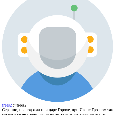
frees2
@frees2
Странно, препод жил при царе Горохе, при Иване Грозном так
песцы уже не сочиняли, даже ар. операции, меня не раз тут