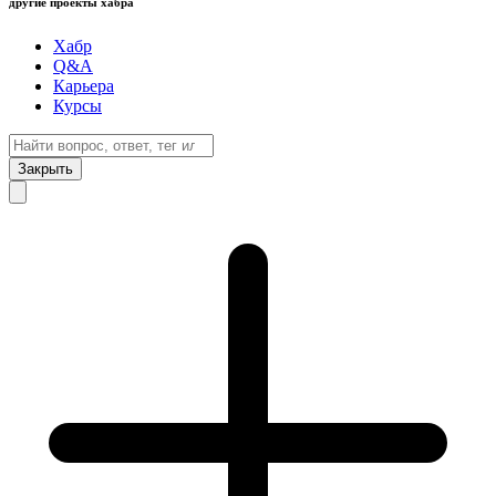
другие проекты хабра
Хабр
Q&A
Карьера
Курсы
Закрыть