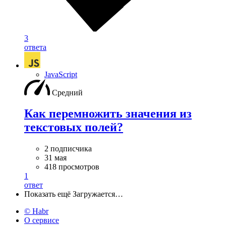
3
ответа
JavaScript
Средний
Как перемножить значения из
текстовых полей?
2 подписчика
31 мая
418 просмотров
1
ответ
Показать ещё
Загружается…
© Habr
О сервисе