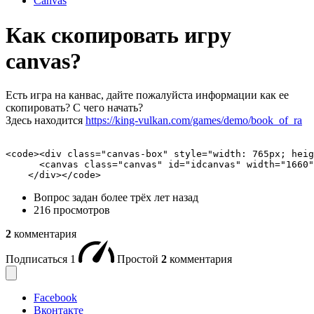
Canvas
Как скопировать игру
canvas?
Есть игра на канвас, дайте пожалуйста информации как ее
скопировать? С чего начать?
Здесь находится
https://king-vulkan.com/games/demo/book_of_ra
<code><div class="canvas-box" style="width: 765px; heig
      <canvas class="canvas" id="idcanvas" width="1660"
    </div></code>
Вопрос задан
более трёх лет назад
216 просмотров
2
комментария
Подписаться
1
Простой
2
комментария
Facebook
Вконтакте