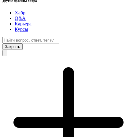
другие проекты хабра
Хабр
Q&A
Карьера
Курсы
Закрыть