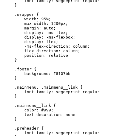
    font-family: segoeprint_regular

}

.wrapper {

    width: 95%;

    max-width: 1200px;

    margin: auto;

    display: -ms-flex;

    display: -ms-flexbox;

    display: flex;

    -ms-flex-direction: column;

    flex-direction: column;

    position: relative

}

.footer {

    background: #8107bb

}

.mainmenu, .mainmenu__link {

    font-family: segoeprint_regular

}

.mainmenu__link {

    color: #999;

    text-decoration: none

}

.preheader {

    font-family: segoeprint_regular
