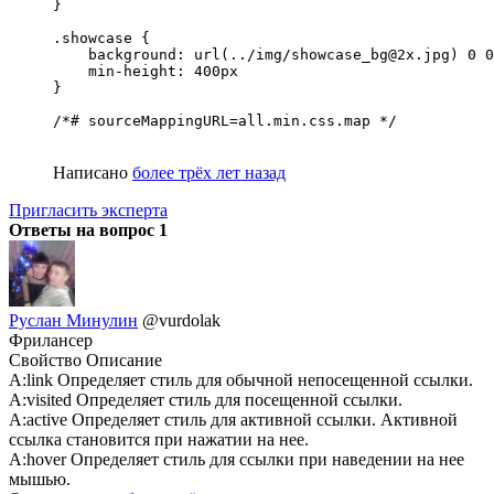
}

.showcase {

    background: url(../img/showcase_bg@2x.jpg) 0 0
    min-height: 400px

}

/*# sourceMappingURL=all.min.css.map */
Написано
более трёх лет назад
Пригласить эксперта
Ответы на вопрос
1
Руслан Минулин
@vurdolak
Фрилансер
Свойство Описание
A:link Определяет стиль для обычной непосещенной ссылки.
A:visited Определяет стиль для посещенной ссылки.
A:active Определяет стиль для активной ссылки. Активной
ссылка становится при нажатии на нее.
A:hover Определяет стиль для ссылки при наведении на нее
мышью.