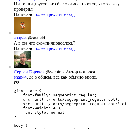
Ни то, ни другое, это было самое простое, что я сразу
проверил.
Написано
более трёх лет назад
snap44
@snap44
А в css что скомпилирвоалось?
Написано
более трёх лет назад
Сергей Горячев
@webirus
Автор вопроса
snap44
, да в общем, все как обычно вроде.
css
@font-face {

    font-family: segoeprint_regular;

    src: url(../fonts/segoeprint_regular.eot);

    src: url(../fonts/segoeprint_regular.eot?#iefi
    font-weight: 400;

    font-style: normal

}

body {
