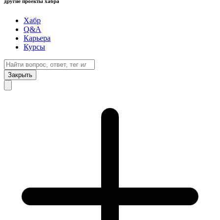
другие проекты хабра
Хабр
Q&A
Карьера
Курсы
Закрыть