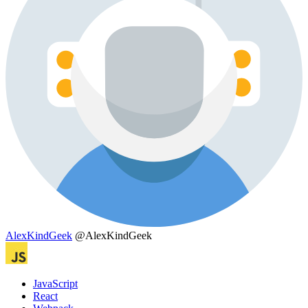
AlexKindGeek
@AlexKindGeek
JavaScript
React