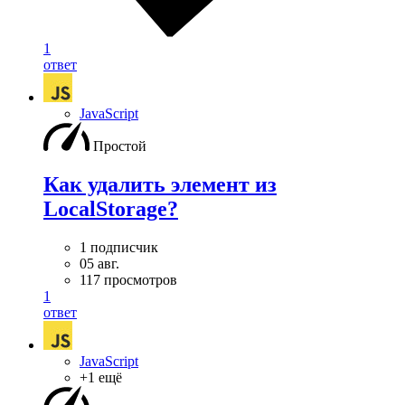
1
ответ
JavaScript
Простой
Как удалить элемент из
LocalStorage?
1 подписчик
05 авг.
117 просмотров
1
ответ
JavaScript
+1 ещё