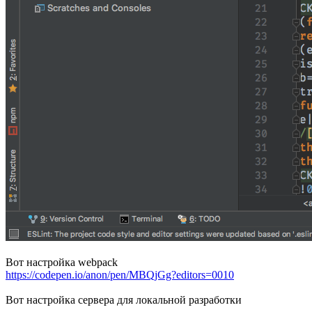
Вот настройка webpack
https://codepen.io/anon/pen/MBQjGg?editors=0010
Вот настройка сервера для локальной разработки