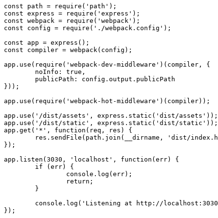
const path = require('path');

const express = require('express');

const webpack = require('webpack');

const config = require('./webpack.config');

const app = express();

const compiler = webpack(config);

app.use(require('webpack-dev-middleware')(compiler, {

	noInfo: true,

	publicPath: config.output.publicPath

}));

app.use(require('webpack-hot-middleware')(compiler));

app.use('/dist/assets', express.static('dist/assets'));

app.use('/dist/static', express.static('dist/static'));

app.get('*', function(req, res) {

	res.sendFile(path.join(__dirname, 'dist/index.html'));

});

app.listen(3030, 'localhost', function(err) {

	if (err) {

		console.log(err);

		return;

	}

	console.log('Listening at http://localhost:3030');

});