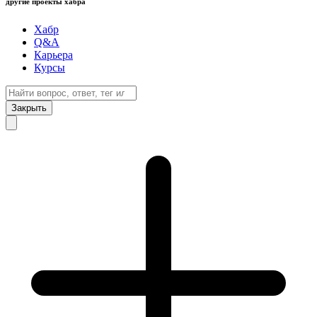
другие проекты хабра
Хабр
Q&A
Карьера
Курсы
Закрыть