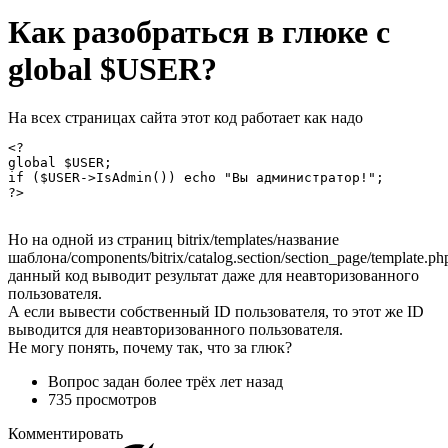
Как разобраться в глюке с
global $USER?
На всех страницах сайта этот код работает как надо
<?

global $USER;

if ($USER->IsAdmin()) echo "Вы администратор!";

?>
Но на одной из страниц bitrix/templates/название
шаблона/components/bitrix/catalog.section/section_page/template.ph
данный код выводит результат даже для неавторизованного
пользователя.
А если вывести собственный ID пользователя, то этот же ID
выводится для неавторизованного пользователя.
Не могу понять, почему так, что за глюк?
Вопрос задан
более трёх лет назад
735 просмотров
Комментировать