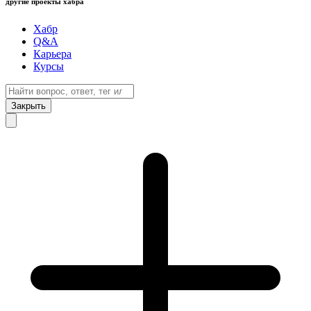
другие проекты хабра
Хабр
Q&A
Карьера
Курсы
Закрыть