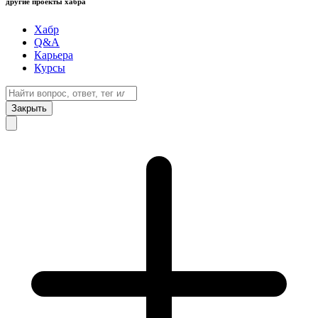
другие проекты хабра
Хабр
Q&A
Карьера
Курсы
Закрыть