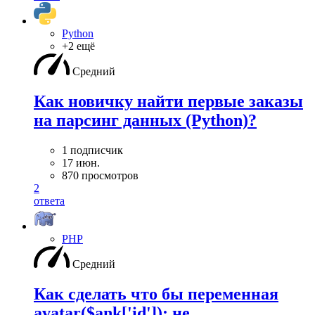
Python
+2 ещё
Средний
Как новичку найти первые заказы
на парсинг данных (Python)?
1 подписчик
17 июн.
870 просмотров
2
ответа
PHP
Средний
Как сделать что бы переменная
avatar($ank['id']); не