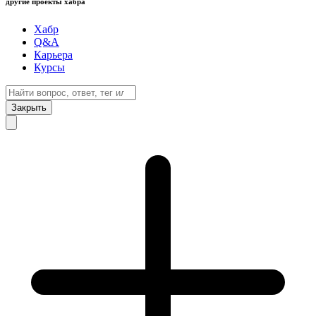
другие проекты хабра
Хабр
Q&A
Карьера
Курсы
Закрыть