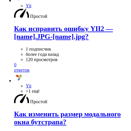
Yii
Простой
Как исправить ошибку YII2 —
[name].JPG-[name].jpg?
1 подписчик
более года назад
120 просмотров
0
ответов
Yii
+1 ещё
Простой
Как изменить размер модального
окна бутстрапа?