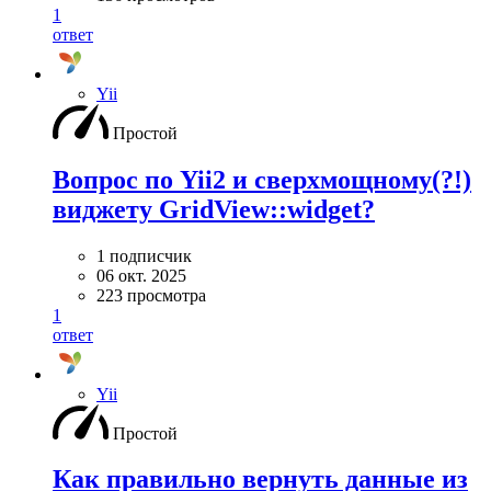
1
ответ
Yii
Простой
Вопрос по Yii2 и сверхмощному(?!)
виджету GridView::widget?
1 подписчик
06 окт. 2025
223 просмотра
1
ответ
Yii
Простой
Как правильно вернуть данные из