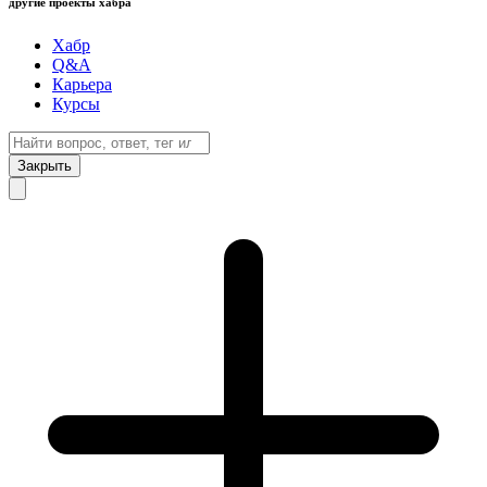
другие проекты хабра
Хабр
Q&A
Карьера
Курсы
Закрыть