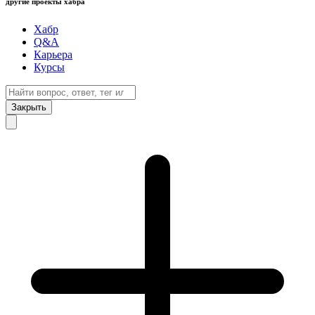
другие проекты хабра
Хабр
Q&A
Карьера
Курсы
Закрыть