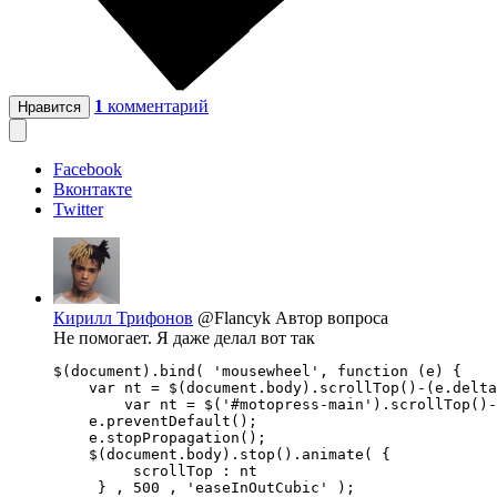
1
комментарий
Нравится
Facebook
Вконтакте
Twitter
Кирилл Трифонов
@Flancyk
Автор вопроса
Не помогает. Я даже делал вот так
$(document).bind( 'mousewheel', function (e) { 

    var nt = $(document.body).scrollTop()-(e.delta
	var nt = $('#motopress-main').scrollTop()-(e.deltaY*e.deltaFactor*100);

    e.preventDefault(); 

    e.stopPropagation(); 

    $(document.body).stop().animate( { 

         scrollTop : nt 

     } , 500 , 'easeInOutCubic' );  
