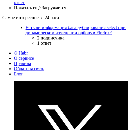
ответ
Показать ещё
Загружается…
Самое интересное за 24 часа
Есть ли информация бага дублирования select при
динамическом изменении options в Firefox?
2 подписчика
1 ответ
© Habr
О сервисе
Правила
Обратная связь
Блог