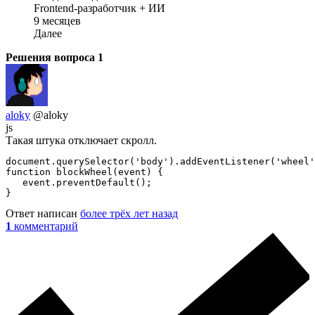
Frontend-разработчик + ИИ
9 месяцев
Далее
Решения вопроса
1
aloky
@aloky
js
Такая штука отключает скролл.
document.querySelector('body').addEventListener('wheel'
function blockWheel(event) {

   event.preventDefault();

}
Ответ написан
более трёх лет назад
1
комментарий