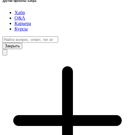
другие проекты хабра
Хабр
Q&A
Карьера
Курсы
Закрыть