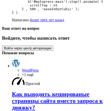
	$('#motopress-main').stop().animate( { 

         scrollTop : nt 

     } , 500 , 'easeInOutCubic' );  

} )
Написано
более трёх лет назад
Ваш ответ на вопрос
Войдите, чтобы написать ответ
Войти через центр авторизации
Похожие вопросы
WordPress
+1 ещё
Простой
Как выводить кешированые
страницы сайта вместо запроса к
движку?