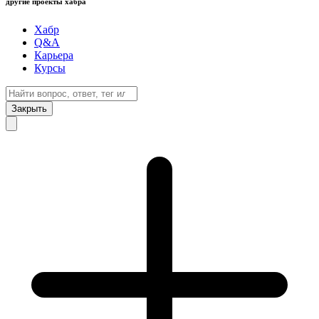
другие проекты хабра
Хабр
Q&A
Карьера
Курсы
Закрыть