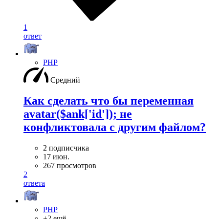
1
ответ
PHP
Средний
Как сделать что бы переменная
avatar($ank['id']); не
конфликтовала с другим файлом?
2 подписчика
17 июн.
267 просмотров
2
ответа
PHP
+2 ещё