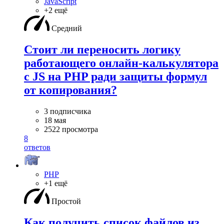
JavaScript
+2 ещё
Средний
Стоит ли переносить логику
работающего онлайн-калькулятора
с JS на PHP ради защиты формул
от копирования?
3 подписчика
18 мая
2522 просмотра
8
ответов
PHP
+1 ещё
Простой
Как получить список файлов из