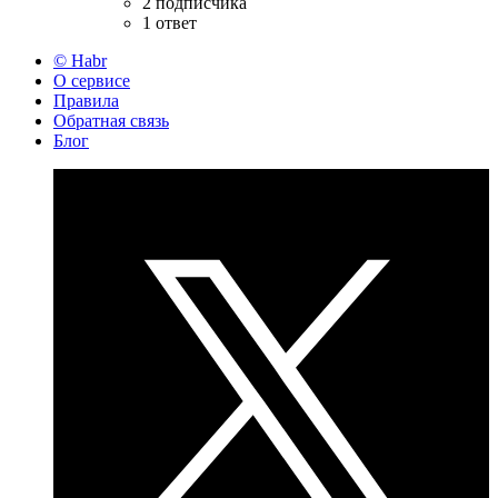
2 подписчика
1 ответ
© Habr
О сервисе
Правила
Обратная связь
Блог