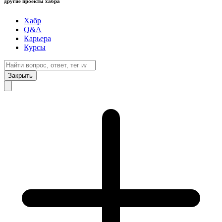
другие проекты хабра
Хабр
Q&A
Карьера
Курсы
Закрыть