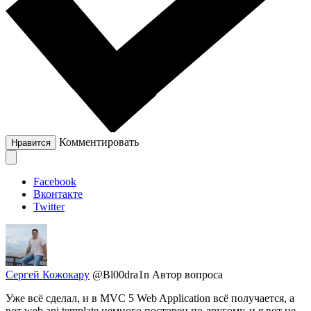
Комментировать
Нравится
Facebook
Вконтакте
Twitter
Сергей Кожокару
@Bl00dra1n
Автор вопроса
Уже всё сделал, и в MVC 5 Web Application всё получается, а
вот web api template немного посторен по другому, и я вот не