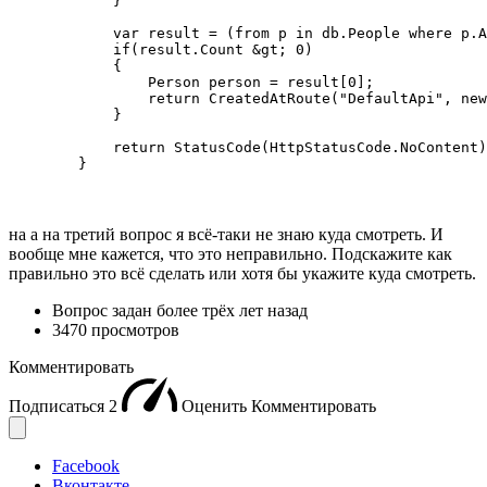
            }

            var result = (from p in db.People where p.A
            if(result.Count &gt; 0)

            {

                Person person = result[0];

                return CreatedAtRoute("DefaultApi", new
            }

            return StatusCode(HttpStatusCode.NoContent)
        }
на а на третий вопрос я всё-таки не знаю куда смотреть. И
вообще мне кажется, что это неправильно. Подскажите как
правильно это всё сделать или хотя бы укажите куда смотреть.
Вопрос задан
более трёх лет назад
3470 просмотров
Комментировать
Подписаться
2
Оценить
Комментировать
Facebook
Вконтакте