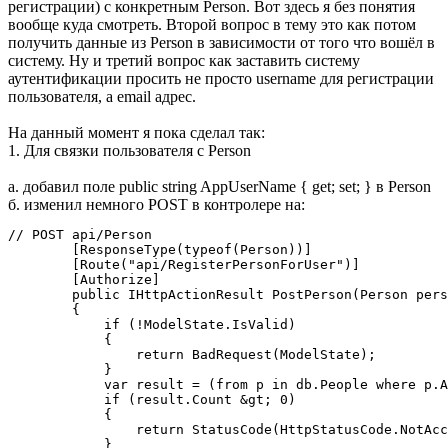
регистрации) с конкретным Person. Вот здесь я без понятия
вообще куда смотреть. Второй вопрос в тему это как потом
получить данные из Person в зависимости от того что вошёл в
систему. Ну и третий вопрос как заставить систему
аутентификации просить не просто username для регистрации
пользователя, а email адрес.
На данный момент я пока сделал так:
1. Для связки пользователя с Person
а. добавил поле public string AppUserName { get; set; } в Person
б. изменил немного POST в контролере на:
// POST api/Person

        [ResponseType(typeof(Person))]

        [Route("api/RegisterPersonForUser")]

        [Authorize]

        public IHttpActionResult PostPerson(Person pers
        {

            if (!ModelState.IsValid)

            {

                return BadRequest(ModelState);

            }

            var result = (from p in db.People where p.A
            if (result.Count &gt; 0)

            {

                return StatusCode(HttpStatusCode.NotAcc
            }
