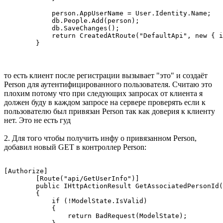
            person.AppUserName = User.Identity.Name;

            db.People.Add(person);

            db.SaveChanges();

            return CreatedAtRoute("DefaultApi", new { i
        }
то есть клиент после регистрации вызывает "это" и создаёт
Person для аутентифицированного пользователя. Считаю это
плохим потому что при следующих запросах от клиента я
должен буду в каждом запросе на сервере проверять если к
пользователю был привязан Person так как доверия к клиенту
нет. Это не есть гуд
2. Для того чтобы получить инфу о привязанном Person,
добавил новый GET в контроллер Person:
[Authorize]

        [Route("api/GetUserInfo")]

        public IHttpActionResult GetAssociatedPersonId(
        {

            if (!ModelState.IsValid)

            {

                return BadRequest(ModelState);
