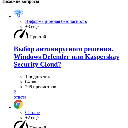
Похожие вопросы
Информационная безопасность
+3 ещё
Простой
Выбор антивирусного решения.
Windows Defender или Kasperskay
Security Cloud?
1 подписчик
04 авг.
298 просмотров
2
ответа
Chrome
+2 ещё
Простой