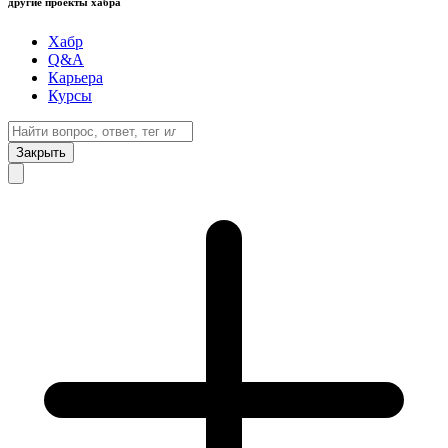
другие проекты хабра
Хабр
Q&A
Карьера
Курсы
Закрыть