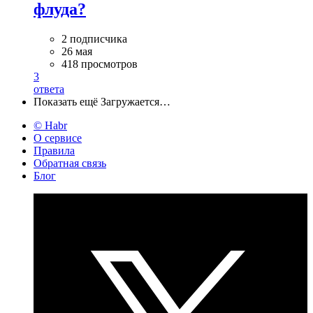
флуда?
2 подписчика
26 мая
418 просмотров
3
ответа
Показать ещё
Загружается…
© Habr
О сервисе
Правила
Обратная связь
Блог