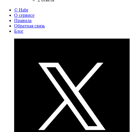
© Habr
О сервисе
Правила
Обратная связь
Блог