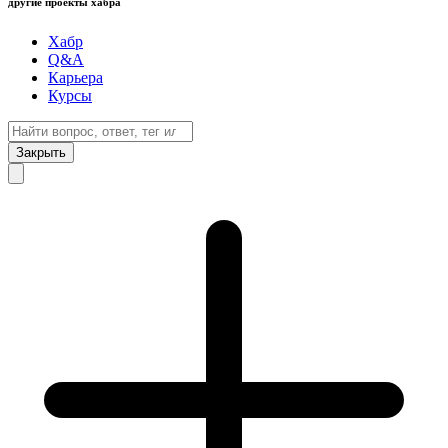
другие проекты хабра
Хабр
Q&A
Карьера
Курсы
Закрыть