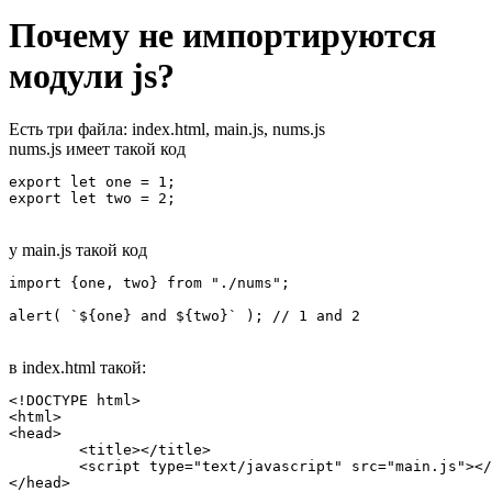
Почему не импортируются
модули js?
Есть три файла: index.html, main.js, nums.js
nums.js имеет такой код
export let one = 1;

export let two = 2;
у main.js такой код
import {one, two} from "./nums";

alert( `${one} and ${two}` ); // 1 and 2
в index.html такой:
<!DOCTYPE html>

<html>

<head>

	<title></title>

	<script type="text/javascript" src="main.js"></script>

</head>
