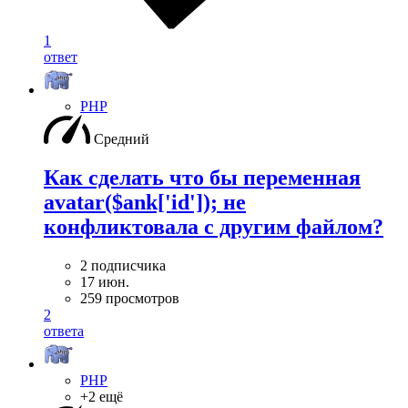
1
ответ
PHP
Средний
Как сделать что бы переменная
avatar($ank['id']); не
конфликтовала с другим файлом?
2 подписчика
17 июн.
259 просмотров
2
ответа
PHP
+2 ещё