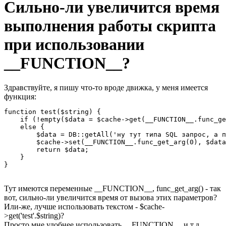
Сильно-ли увеличится время
выполнения работы скрипта
при использовании
__FUNCTION__?
Здравствуйте, я пишу что-то вроде движка, у меня имеется
функция:
function test($string) {

    if (!empty($data = $cache->get(__FUNCTION__.func_ge
    else {

        $data = DB::getAll('ну тут типа SQL запрос, а п
        $cache->set(__FUNCTION__.func_get_arg(0), $data
        return $data;

    }

}
Тут имеются переменные __FUNCTION__, func_get_arg() - так
вот, сильно-ли увеличится время от вызова этих параметров?
Или-же, лучше использовать текстом - $cache-
>get('test'.$string)?
Просто мне удобнее использовать __FUNCTION__ и т.д,