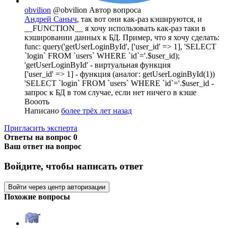
obvilion
@obvilion
Автор вопроса
Андрей Саныч
, так вот они как-раз кэшируются, и
__FUNCTION__ я хочу использовать как-раз таки в
кэшировании данных к БД. Пример, что я хочу сделать:
func: query('getUserLoginById', ['user_id' => 1], 'SELECT
`login` FROM `users` WHERE `id`='.$user_id);
'getUserLoginById' - виртуальная функция
['user_id' => 1] - функция (аналог: getUserLoginById(1))
'SELECT `login` FROM `users` WHERE `id`='.$user_id -
запрос к БД в том случае, если нет ничего в кэше
Воооть
Написано
более трёх лет назад
Пригласить эксперта
Ответы на вопрос
0
Ваш ответ на вопрос
Войдите, чтобы написать ответ
Войти через центр авторизации
Похожие вопросы