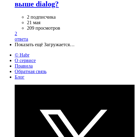
выше dialog?
2 подписчика
21 мая
209 просмотров
2
ответа
Показать ещё
Загружается…
© Habr
О сервисе
Правила
Обратная связь
Блог