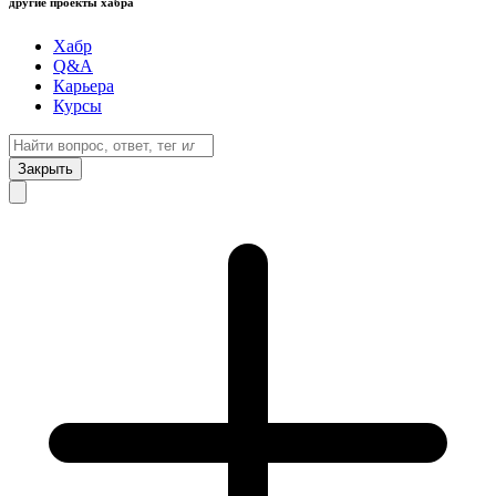
другие проекты хабра
Хабр
Q&A
Карьера
Курсы
Закрыть