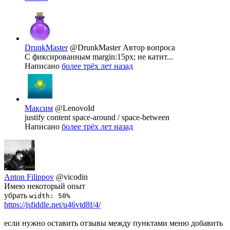
DrunkMaster
@DrunkMaster
Автор вопроса
С фиксированным margin:15px; не катит...
Написано
более трёх лет назад
Максим
@LenovoId
justify content space-around / space-between
Написано
более трёх лет назад
Anton Filippov
@vicodin
Имею некоторый опыт
убрать
width: 50%
https://jsfiddle.net/u46vtd8f/4/
если нужно оставить отзывы между пунктами меню добавить