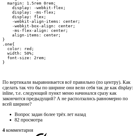
  margin: 1.5rem 0rem;

    display: -webkit-flex;

    display: -ms-flex;

    display: flex;

    -webkit-align-items: center;

    -webkit-box-align: center;

    -ms-flex-align: center;

    align-items: center;

}

.one{

  color: red;

  width: 50%;

  font-size: 2rem;

}
По вертикали выравнивается всё правильно (по центру). Как
сделать так что бы по ширине они вели себя так де как display:
inline, т.е. следующий пункт меню начинался сразу как
закончится предыдущий? А не расползались равномерно по
всей ширине?
Вопрос задан
более трёх лет назад
82 просмотра
4
комментария