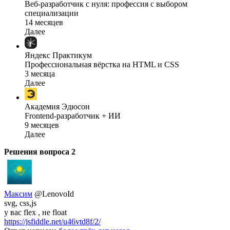
Веб-разработчик с нуля: профессия с выбором
специализации
14 месяцев
Далее
Яндекс Практикум
Профессиональная вёрстка на HTML и CSS
3 месяца
Далее
Академия Эдюсон
Frontend-разработчик + ИИ
9 месяцев
Далее
Решения вопроса
2
Максим
@LenovoId
svg, css,js
у вас flex , не float
https://jsfiddle.net/u46vtd8f/2/