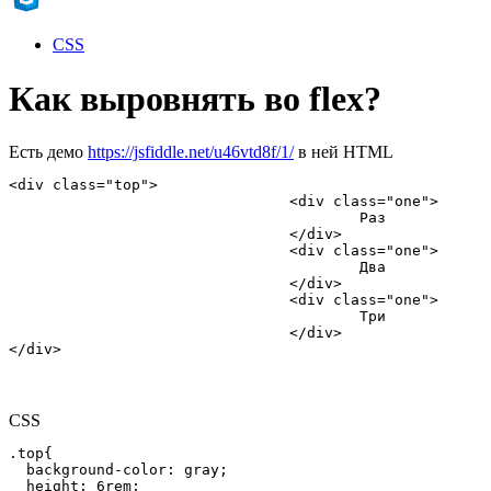
CSS
Как выровнять во flex?
Есть демо
https://jsfiddle.net/u46vtd8f/1/
в ней HTML
<div class="top">

				<div class="one">

					Раз

				</div>

				<div class="one">

					Два

				</div>

				<div class="one">

					Три

				</div>

</div>
CSS
.top{

  background-color: gray;

  height: 6rem;
