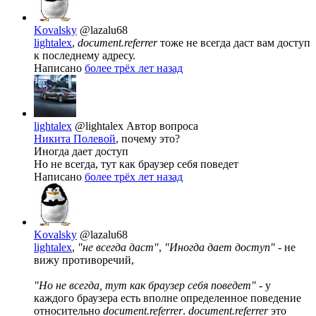
Kovalsky
@lazalu68
lightalex
,
document.referrer
тоже не всегда даст вам доступ
к последнему адресу.
Написано
более трёх лет назад
lightalex
@lightalex
Автор вопроса
Никита Полевой
, почему это?
Иногда дает доступ
Но не всегда, тут как браузер себя поведет
Написано
более трёх лет назад
Kovalsky
@lazalu68
lightalex
,
"не всегда даст"
,
"Иногда дает доступ"
- не
вижу противоречий,
"Но не всегда, тут как браузер себя поведет"
- у
каждого браузера есть вполне определенное поведение
относительно
document.referrer
.
document.referrer
это