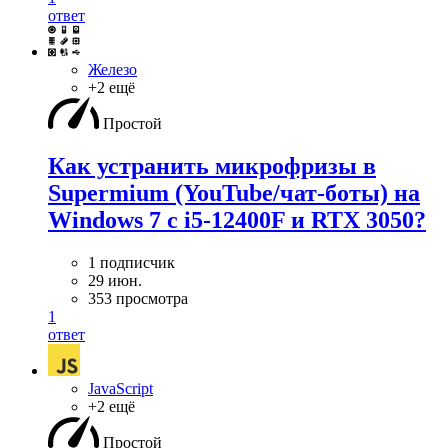
ответ
Железо
+2 ещё
Простой
Как устранить микрофризы в
Supermium (YouTube/чат-боты) на
Windows 7 с i5-12400F и RTX 3050?
1 подписчик
29 июн.
353 просмотра
1
ответ
JavaScript
+2 ещё
Простой