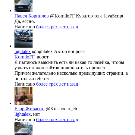
Павел Корнилов
@KorniloFF
Куратор тега JavaScript
Да, ессно.
Написано
более трёх лет назад
lightalex
@lightalex
Автор вопроса
KorniloFF
, вооот
Я пытаюсь выяснить есть ли какая-то лазейка, чтобы
узнать с каких сайтов пользователь пришел
Причем желательно несколько предыдущих страниц, а
не только referrer
Написано
более трёх лет назад
Егор Живагин
@Krasnodar_etc
lightalex
, нет
Написано
более трёх лет назад