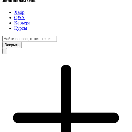
другие проекты хабра
Хабр
Q&A
Карьера
Курсы
Закрыть