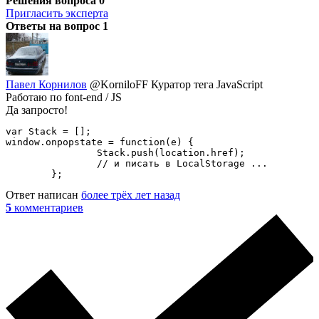
Решения вопроса
0
Пригласить эксперта
Ответы на вопрос
1
Павел Корнилов
@KorniloFF
Куратор тега JavaScript
Работаю по font-end / JS
Да запросто!
var Stack = [];

window.onpopstate = function(e) {

		Stack.push(location.href);

		// и писать в LocalStorage ...

	};
Ответ написан
более трёх лет назад
5
комментариев