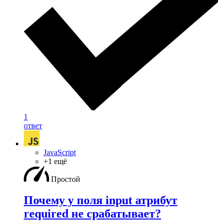
1
ответ
JavaScript
+1 ещё
Простой
Почему у поля input атрибут
required не срабатывает?