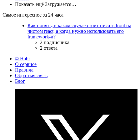
Показать ещё
Загружается…
Самое интересное за 24 часа
Как понять, в каком случае стоит писать front на
чистом react, а когда нужно использовать его
framework-и?
2 подписчика
2 ответа
© Habr
О сервисе
Правила
Обратная связь
Блог