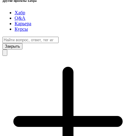
другие проекты хабра
Хабр
Q&A
Карьера
Курсы
Закрыть