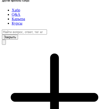
другие проекты хабра
Хабр
Q&A
Карьера
Курсы
Закрыть