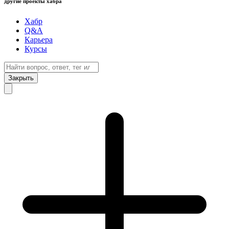
другие проекты хабра
Хабр
Q&A
Карьера
Курсы
Закрыть