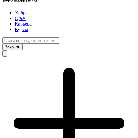
другие проекты хабра
Хабр
Q&A
Карьера
Курсы
Закрыть