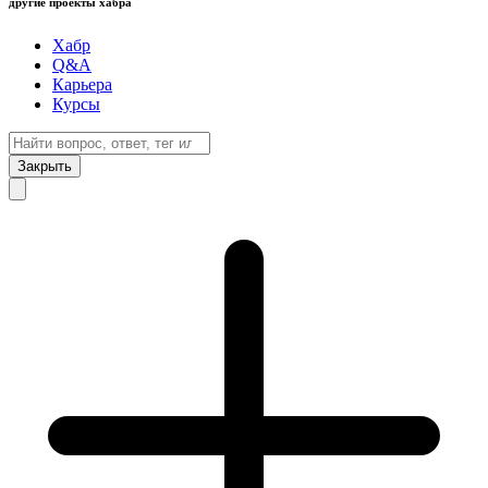
другие проекты хабра
Хабр
Q&A
Карьера
Курсы
Закрыть