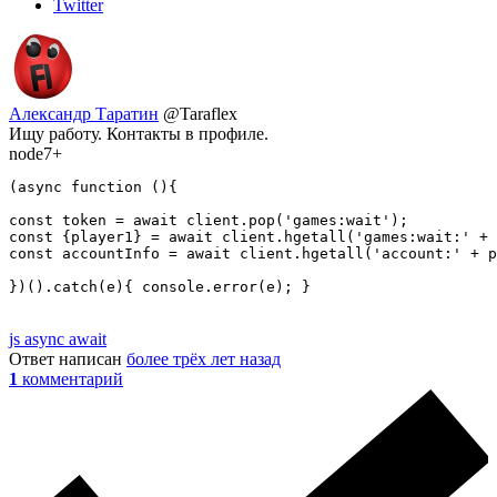
Twitter
Александр Таратин
@Taraflex
Ищу работу. Контакты в профиле.
node7+
(async function (){

const token = await client.pop('games:wait');

const {player1} = await client.hgetall('games:wait:' + 
const accountInfo = await client.hgetall('account:' + p
})().catch(e){ console.error(e); }
js async await
Ответ написан
более трёх лет назад
1
комментарий