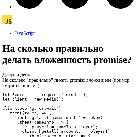
JavaScript
На сколько правильно
делать вложенность promise?
Добрый день.
На сколько "правильно" писать promise вложенным (пример
"утрированный"):
let Redis     = require('ioredis');

let client = new Redis();

client.pop('games:wait')

  .then((token) => {

    client.hgetall('games:wait:' + token)

      .then((gameInfo) => {

        let player1 = gameInfo.player1;

        client.hgetall('account:' + player1)

          .then(('accountInfo') => {
