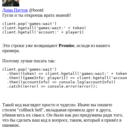
Дима Паутов
@bootd
Гугли и ты откроешь врата знаний!
client.pop('games:wait')

client.hgetall('games:wait:' + token)

client.hgetall('account:' + player1)
Эти строки уже возвращают
Promise
, исходя из вашего
примера.
Поэтому лучше писать так:
client.pop('games:wait')

  .then((token) => client.hgetall('games:wait:' + token
  .then(({gameInfo: player1}) => client.hgetall('accoun
  .then((accountInfo) => console.log(accountInfo))

  .catch((error) => console.error(error));
Такой код выглядит просто и чудесно. Иначе вы пишите
стилем "collback hell", вкладывая промисы друг в друга,
убивая весь их смысл. Он были как раз придуманы ради того,
что бы сделать ваш код в вопросе, таким, который я привёл в
примере.