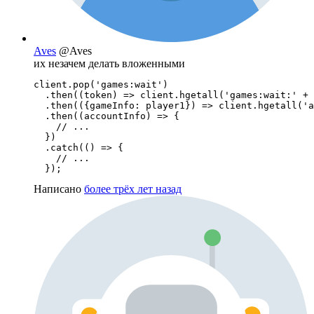
Aves
@Aves
их незачем делать вложенными
client.pop('games:wait')

  .then((token) => client.hgetall('games:wait:' + 
  .then(({gameInfo: player1}) => client.hgetall('a
  .then((accountInfo) => {

    // ...

  })

  .catch(() => {

    // ...

  });
Написано
более трёх лет назад