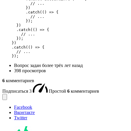
            // ...

          })

          .catch(() => {

            // ...

          });

      })

      .catch(() => {

        // ...

      });

    })

    .catch(() => {

      // ...

    });
Вопрос задан
более трёх лет назад
398 просмотров
6
комментариев
Подписаться
3
Простой
6
комментариев
Facebook
Вконтакте
Twitter