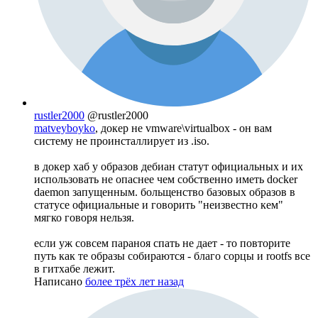
rustler2000
@rustler2000
matveyboyko
, докер не vmware\virtualbox - он вам
систему не проинсталлирует из .iso.
в докер хаб у образов дебиан статут официальных и их
использовать не опаснее чем собственно иметь docker
daemon запущенным. больщенство базовых образов в
статусе официальные и говорить "неизвестно кем"
мягко говоря нельзя.
если уж совсем параноя спать не дает - то повторите
путь как те образы собираются - благо сорцы и rootfs все
в гитхабе лежит.
Написано
более трёх лет назад