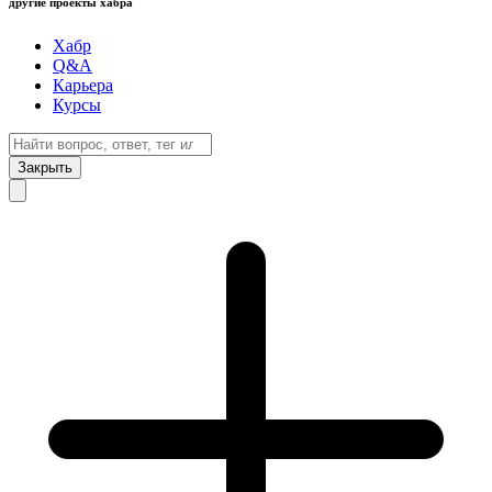
другие проекты хабра
Хабр
Q&A
Карьера
Курсы
Закрыть