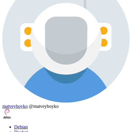
matveyboyko
@matveyboyko
Debian