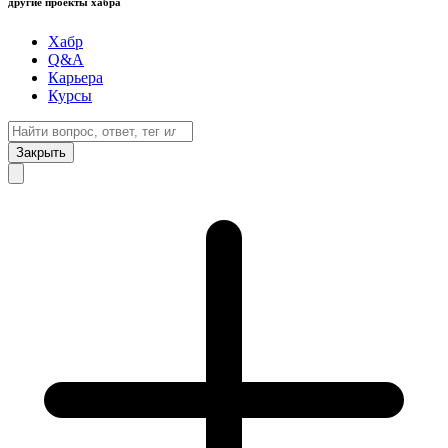
другие проекты хабра
Хабр
Q&A
Карьера
Курсы
Закрыть