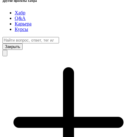
другие проекты хабра
Хабр
Q&A
Карьера
Курсы
Закрыть