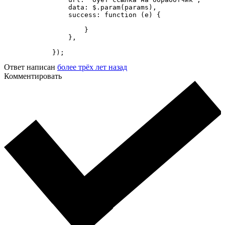
                data: $.param(params),

                success: function (e) {

                    } 

                },

            });
Ответ написан
более трёх лет назад
Комментировать