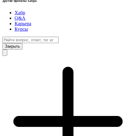
другие проекты хабра
Хабр
Q&A
Карьера
Курсы
Закрыть