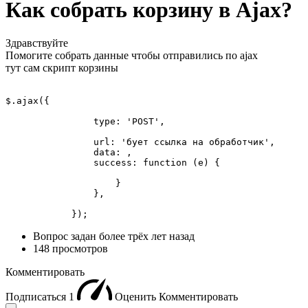
Как собрать корзину в Ajax?
Здравствуйте
Помогите собрать данные чтобы отправились по ajax
тут сам скрипт корзины
$.ajax({

                type: 'POST',

                url: 'бует ссылка на обработчик',

                data: ,

                success: function (e) {

                    } 

                },

            });
Вопрос задан
более трёх лет назад
148 просмотров
Комментировать
Подписаться
1
Оценить
Комментировать