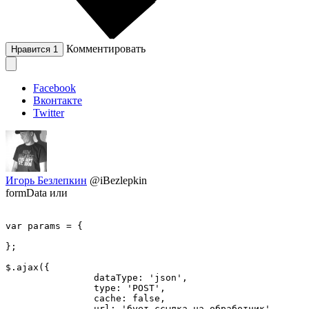
Комментировать
Нравится
1
Facebook
Вконтакте
Twitter
Игорь Безлепкин
@iBezlepkin
formData или
var params = {

};

$.ajax({

                dataType: 'json',

                type: 'POST',

                cache: false,

                url: 'бует ссылка на обработчик',
