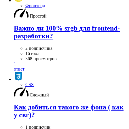
Фронтенд
Простой
Важно ли 100% srgb для frontend-
разработки?
2 подписчика
16 июл.
368 просмотров
1
ответ
CSS
Сложный
Как добиться такого же фона ( как
у свг)?
1 подписчик