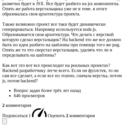
разметки будет в JSX. Все будет разбито на jsx компоненты.
Опять же работа верстальщика уже не в теме. в итоге
образовалась своя архитектура проекта.
Также возможно проект все таки будет динамически
генерироваться. Например используется node.js.
Образовывается своя архитектура. Что делать с версткой
которую сделал верстальщик? На backend это же все должно
быть по идеи разбито на шаблоны при помощи того же pug.
Опять же то что сверстал верстальщик, удалять что ли и
переделывать на шаблоны?
Как вот это вот все происходит на реальных проектах?
Backend разработчику легче всего. Если он фуллстек, то он
сам все сделает, а если все по этапно, сначала верстка, потом
js, потом backend?
Вопрос задан
более трёх лет назад
646 просмотров
2
комментария
Подписаться
1
Оценить
2
комментария