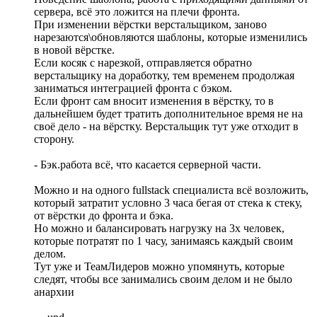
сервера, всё это ложится на плечи фронта.
При изменении вёрстки верстальщиком, заново
нарезаются\обновляются шаблоны, которые изменились
в новой вёрстке.
Если косяк с нарезкой, отправляется обратно
верстальщику на доработку, тем временем продолжая
заниматься интеграцией фронта с бэком.
Если фронт сам вносит изменения в вёрстку, то в
дальнейшем будет тратить дополнительное время не на
своё дело - на вёрстку. Верстальщик тут уже отходит в
сторону.
- Бэк.работа всё, что касается серверной части.
Можно и на одного fullstack специалиста всё возложить,
который затратит условно 3 часа бегая от стека к стеку,
от вёрстки до фронта и бэка.
Но можно и балансировать нагрузку на 3х человек,
которые потратят по 1 часу, занимаясь каждый своим
делом.
Тут уже и ТеамЛидеров можно упомянуть, которые
следят, чтобы все занимались своим делом и не было
анархии