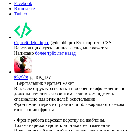
Facebook
Вконтакте
Twitter
Сергей delphinpro
@delphinpro
Куратор тега CSS
Верстальщик здесь лишнее звено, мне кажется.
Написано
более трёх лет назад
ⓒⓢⓢ
@JRK_DV
- Верстальщик верстает макет
В идеале структура верстки и особенно оформление не
должны изменяться фронтом, если в команде есть
специально для этих целей верстальщик.
Фронт ждёт первые страницы и обговаривают с бэком
интеграцию фронта.
- Фронт.работа нарезает вёрстку на шаблоны.
Только нарезка верстки, но никак не изменение
Поведение шаблона, работа с приходящими данными от