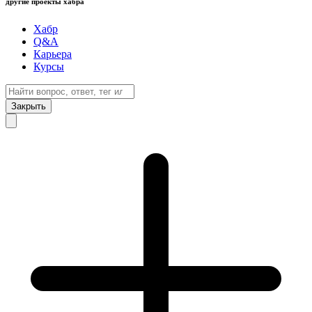
другие проекты хабра
Хабр
Q&A
Карьера
Курсы
Закрыть