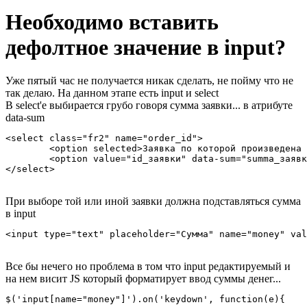
Необходимо вставить
дефолтное значение в input?
Уже пятый час не получается никак сделать, не пойму что не
так делаю. На данном этапе есть input и select
В select'e выбирается грубо говоря сумма заявки... в атрибуте
data-sum
<select class="fr2" name="order_id">

	<option selected>Заявка по которой произведена оплата</option>

	<option value="id_заявки" data-sum="summa_заявки">Заявка №_____ на ______ рублей</option>

</select>
При выборе той или иной заявки должна подставляться сумма
в input
<input type="text" placeholder="Сумма" name="money" val
Все бы нечего но проблема в том что input редактируемый и
на нем висит JS который форматирует ввод суммы денег...
$('input[name="money"]').on('keydown', function(e){
