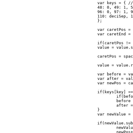
					var keys = { // reformat the keyCode

					48: 0, 49: 1, 50: 2, 51: 3,  52: 4,  53: 5,  54: 6,  55: 7,  56: 8,  57: 9,

					96: 0, 97: 1, 98: 2, 99: 3, 100: 4, 101: 5, 102: 6, 103: 7, 104: 8, 105: 9,

					110: deciSep, 188: deciSep, 190: deciSep

					};

					var caretPos = this.selectionStart;

					var caretEnd = this.selectionEnd;

					if(caretPos != caretEnd) // remove selected text

					value = value.substring(0,caretPos) + value.substring(caretEnd);

					caretPos = spaceCaretPos(value, caretPos);

					value = value.replace(thouReg, '');

					var before = value.substring(0,caretPos);

					var after = value.substring(caretPos);

					var newPos = caretPos+1;

					if(keys[key] == deciSep && value.indexOf(deciSep) >= 0){

						if(before.indexOf(deciSep) >= 0){ newPos--; }

						before = before.replace(deciReg, '');

						after = after.replace(deciReg, '');

					}

					var newValue = before + keys[key] + after;

					if(newValue.substring(0,1) == deciSep){

						newValue = "0"+newValue;

						newPos++;
