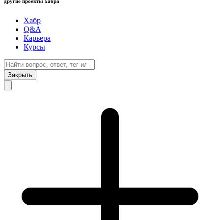
другие проекты хабра
Хабр
Q&A
Карьера
Курсы
Закрыть