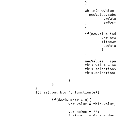
					}

					while(newValue.length > 1 && 

					  newValue.substring(0,1) == "0" && newValue.substring(1,2) != deciSep){

						newValue = newValue.substring(1);

						newPos--;

					}

					if(newValue.indexOf(deciSep) >= 0){

						var newLength = newValue.indexOf(deciSep)+deciNumber+1;

						if(newValue.length > newLength){

						newValue = newValue.substring(0,newLength);

						}

					}

					newValues = spaceFormat(newValue, newPos);

					this.value = newValues[0];

					this.selectionStart = newValues[1];

					this.selectionEnd   = newValues[1];

				}

			}

		}

		$(this).on('blur', function(e){

			if(deciNumber > 0){

				var value = this.value;

				var noDec = "";

				for(var i = 0; i < deciNumber; i++)
