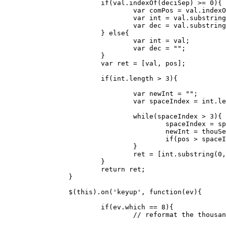
			if(val.indexOf(deciSep) >= 0){

				var comPos = val.indexOf(deciSep);

				var int = val.substring(0,comPos);

				var dec = val.substring(comPos);

			} else{

				var int = val;

				var dec = "";

			}

			var ret = [val, pos];

			if(int.length > 3){

				var newInt = "";

				var spaceIndex = int.length;

				while(spaceIndex > 3){

					spaceIndex = spaceIndex - 3;

					newInt = thouSep+int.substring(spaceIndex,spaceIndex+3)+newInt;

					if(pos > spaceIndex) pos++;

				}

				ret = [int.substring(0,spaceIndex) + newInt + dec, pos];

			}

			return ret;

		}

		$(this).on('keyup', function(ev){

			if(ev.which == 8){

				// reformat the thousands after backspace keyup
