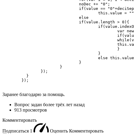
				noDec += "0";

				if(value == "0"+deciSep+noDec)

					this.value = "" //<-- put your default value here

				else

				if(value.length > 0){

					if(value.indexOf(deciSep) >= 0){

						var newLength = value.indexOf(deciSep)+deciNumber+1;

						if(value.length < newLength){

						while(value.length < newLength){ value = value+"0"; }

						this.value = value.substring(0,newLength);

						}

					}

					else this.value = value + deciSep + noDec;

				}

			}

		});

	  }

	});
Заранее благодарю за помощь.
Вопрос задан
более трёх лет назад
913 просмотров
Комментировать
Подписаться
1
Оценить
Комментировать