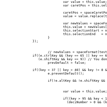
				var value = this.value;

				var caretPos = this.selectionStart;

				caretPos = spaceCaretPos(value, caretPos);

				value = value.replace(thouReg, '');

				var newValues = spaceFormat(value, caretPos);

				this.value = newValues[0];

				this.selectionStart = newValues[1];

				this.selectionEnd   = newValues[1];

			}

		});

			// newValues = spaceFormat(test, newPos);

		if((e.ctrlKey && (key == 65 || key == 67 || key == 86 || key == 88 || key == 89 || key == 90)) ||

		   (e.shiftKey && key == 9)) // You don't want to disable your shortcuts!

			prevDefault = false;

		if((key < 37 || key > 40) && key != 8 && key != 9 && prevDefault){

			e.preventDefault();

			if(!e.altKey && !e.shiftKey && !e.ctrlKey){

				var value = this.value;

				if((key > 95 && key < 106)||(key > 47 && key < 58) ||

				  (deciNumber > 0 && (key == 110 || key == 188 || key == 190))){
