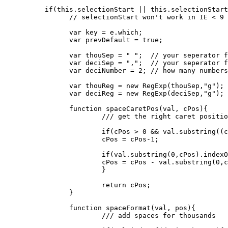
	  if(this.selectionStart || this.selectionStart == 0){

		// selectionStart won't work in IE < 9

		var key = e.which;

		var prevDefault = true;

		var thouSep = " ";  // your seperator for thousands

		var deciSep = ",";  // your seperator for decimals

		var deciNumber = 2; // how many numbers after the comma

		var thouReg = new RegExp(thouSep,"g");

		var deciReg = new RegExp(deciSep,"g");

		function spaceCaretPos(val, cPos){

			/// get the right caret position without the spaces

			if(cPos > 0 && val.substring((cPos-1),cPos) == thouSep)

			cPos = cPos-1;

			if(val.substring(0,cPos).indexOf(thouSep) >= 0){

			cPos = cPos - val.substring(0,cPos).match(thouReg).length;

			}

			return cPos;

		}

		function spaceFormat(val, pos){

			/// add spaces for thousands
