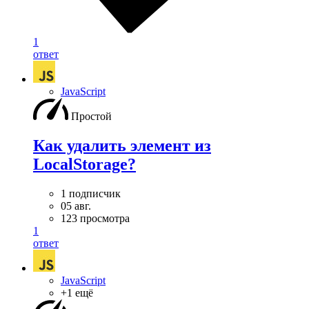
1
ответ
JavaScript
Простой
Как удалить элемент из
LocalStorage?
1 подписчик
05 авг.
123 просмотра
1
ответ
JavaScript
+1 ещё