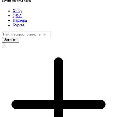
другие проекты хабра
Хабр
Q&A
Карьера
Курсы
Закрыть