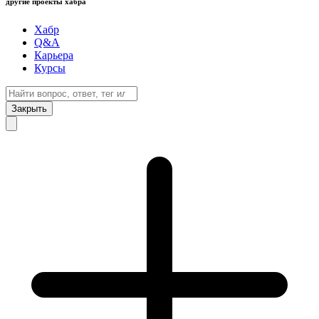
другие проекты хабра
Хабр
Q&A
Карьера
Курсы
Закрыть