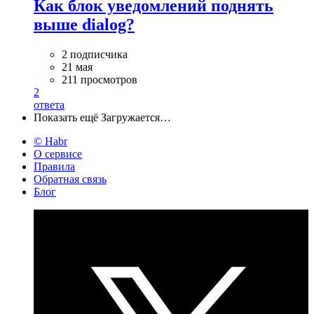
Как блок уведомлений поднять
выше dialog?
2 подписчика
21 мая
211 просмотров
2
ответа
Показать ещё
Загружается…
© Habr
О сервисе
Правила
Обратная связь
Блог