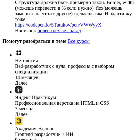
Структура
должна быть примерно такой. Border, width
(можешь перевести в % если нужно), flex(можешь
заменить на что-то другое) сделаешь сам. И адаптивку
тоже
https://codepen.io/STutukov/pen/VWWyyX
Написано
более трёх лет назад
Помогут разобраться в теме
Все курсы
Нетология
Веб-разработчик с нуля: профессия с выбором
специализации
14 месяцев
Далее
Яндекс Практикум
Профессиональная вёрстка на HTML и CSS
3 месяца
Далее
Академия Эдюсон
Frontend-разработчик + ИИ
9 месяцев