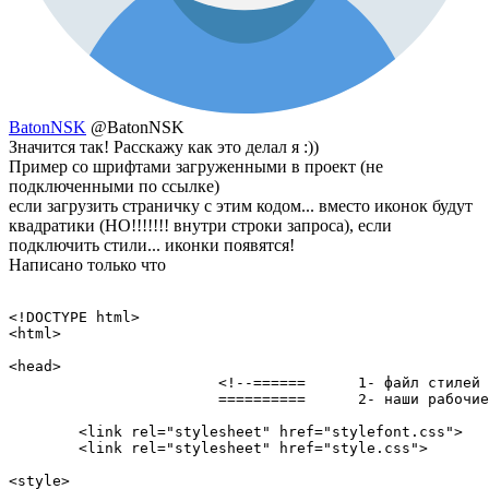
BatonNSK
@BatonNSK
Значится так! Расскажу как это делал я :))
Пример со шрифтами загруженными в проект (не
подключенными по ссылке)
если загрузить страничку с этим кодом... вместо иконок будут
квадратики (НО!!!!!!! внутри строки запроса), если
подключить стили... иконки появятся!
Написано только что
<!DOCTYPE html>

<html>

<head>

			<!--======	1- файл стилей шрифта awesome ==========

			==========	2- наши рабочие стили ==================-->

	<link rel="stylesheet" href="stylefont.css">

	<link rel="stylesheet" href="style.css">

<style>
