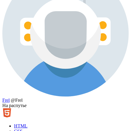
Frel
@Frel
На распутье
HTML