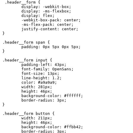
 .header__form {

	display: -webkit-box;

	display: -ms-flexbox;

	display: flex;

	-webkit-box-pack: center;

	-ms-flex-pack: center;

	justify-content: center;

}

.header__form span {

	padding: 0px 5px 0px 5px;

}

.header__form input {

	padding-left: 43px;

	font-family: OpenSans;

	font-size: 13px;

	line-height: 1.2;

	color: #a9a9a9;

	width: 281px;

	height: 46px;

	background-color: #ffffff;

	border-radius: 3px;

}

.header__form button {

	width: 211px;

	height: 46px;

	background-color: #ffbb42;

	border-radius: 3px;
