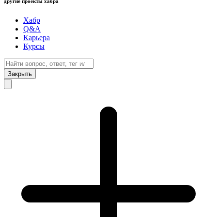
другие проекты хабра
Хабр
Q&A
Карьера
Курсы
Закрыть