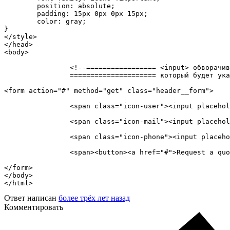
	position: absolute;

	padding: 15px 0px 0px 15px;

	color: gray;

}

</style>

</head>

<body>					

		<!--================= <input> обворачиваем, к примеру, в <span> с классом иконки,

		===================== который будет указан в файле стилей шрифта .css -->

<form action="#" method="get" class="header__form">

		<span class="icon-user"><input placeholder="Full Name"  type="text"  name="username" value="User"></span>

		<span class="icon-mail"><input placeholder="Email Address"  type="text"  name="username"  value="User"></span>

		<span class="icon-phone"><input placeholder="Phone Number"  type="tel"  name="username" value="User"></span>

		<span><button><a href="#">Request a quote</a></button></span>

</form>

</body>

</html>
Ответ написан
более трёх лет назад
Комментировать