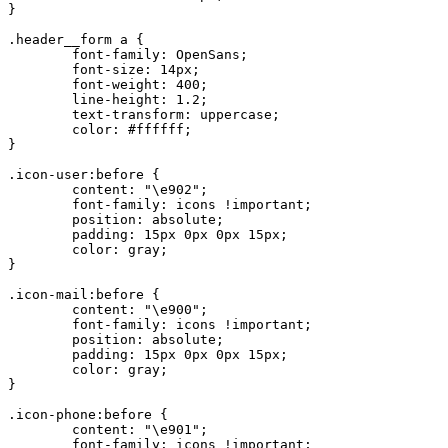
}

.header__form a {

	font-family: OpenSans;

	font-size: 14px;

	font-weight: 400;

	line-height: 1.2;

	text-transform: uppercase;

	color: #ffffff;

}

.icon-user:before {

	content: "\e902";

	font-family: icons !important;

	position: absolute;

	padding: 15px 0px 0px 15px;

	color: gray;

}

.icon-mail:before {

	content: "\e900";

	font-family: icons !important;

	position: absolute;

	padding: 15px 0px 0px 15px;

	color: gray;

}

.icon-phone:before {

	content: "\e901";

	font-family: icons !important;
