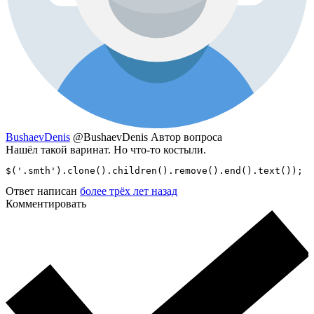
BushaevDenis
@BushaevDenis
Автор вопроса
Нашёл такой варинат. Но что-то костыли.
$('.smth').clone().children().remove().end().text());
Ответ написан
более трёх лет назад
Комментировать