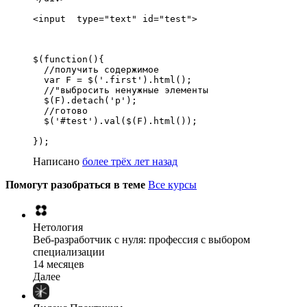
<input  type="text" id="test">
$(function(){

  //получить содержимое

  var F = $('.first').html();

  //"выбросить ненужные элементы

  $(F).detach('p');  

  //готово

  $('#test').val($(F).html());

});
Написано
более трёх лет назад
Помогут разобраться в теме
Все курсы
Нетология
Веб-разработчик с нуля: профессия с выбором
специализации
14 месяцев
Далее