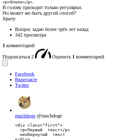
.
<p>Ололо</p>
В голову приходит только регулярки.
Но может же быть другой способ?
Jquery
Вопрос задан
более трёх лет назад
342 просмотра
1
комментарий
Подписаться
2
Оценить
1
комментарий
Facebook
Вконтакте
Twitter
muchdoge
@muchdoge
<div class="first">

  <p>Первый  текст</p>

  необернутый  текст

</div>
