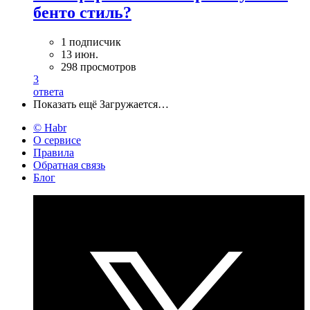
бенто стиль?
1 подписчик
13 июн.
298 просмотров
3
ответа
Показать ещё
Загружается…
© Habr
О сервисе
Правила
Обратная связь
Блог