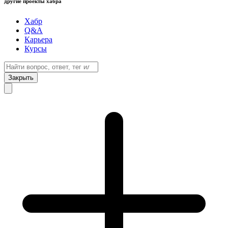
другие проекты хабра
Хабр
Q&A
Карьера
Курсы
Закрыть