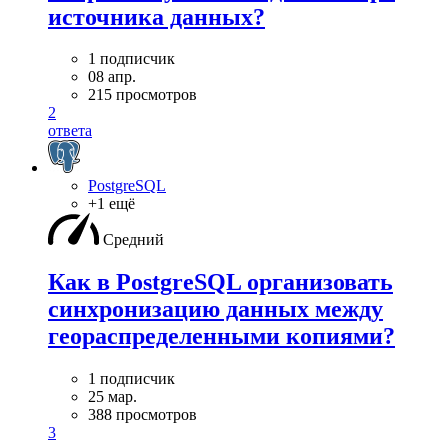
источника данных?
1 подписчик
08 апр.
215 просмотров
2
ответа
PostgreSQL
+1 ещё
Средний
Как в PostgreSQL организовать
синхронизацию данных между
геораспределенными копиями?
1 подписчик
25 мар.
388 просмотров
3