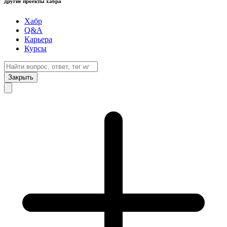
другие проекты хабра
Хабр
Q&A
Карьера
Курсы
Закрыть