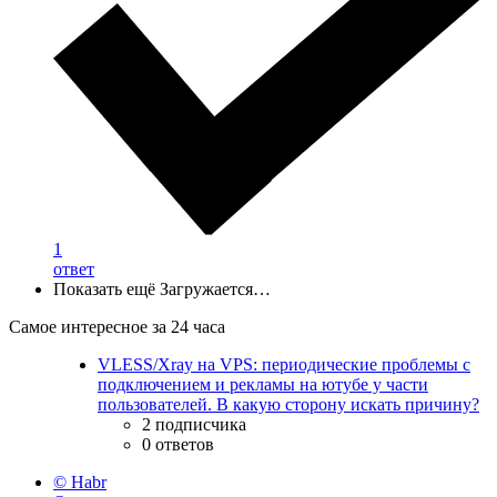
1
ответ
Показать ещё
Загружается…
Самое интересное за 24 часа
VLESS/Xray на VPS: периодические проблемы с
подключением и рекламы на ютубе у части
пользователей. В какую сторону искать причину?
2 подписчика
0 ответов
© Habr