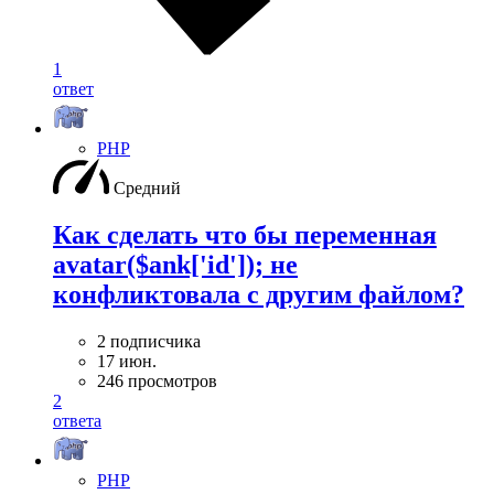
1
ответ
PHP
Средний
Как сделать что бы переменная
avatar($ank['id']); не
конфликтовала с другим файлом?
2 подписчика
17 июн.
246 просмотров
2
ответа
PHP