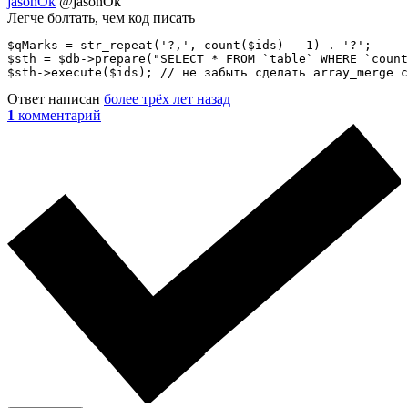
jasonOk
@jasonOk
Легче болтать, чем код писать
$qMarks = str_repeat('?,', count($ids) - 1) . '?';

$sth = $db->prepare("SELECT * FROM `table` WHERE `count
$sth->execute($ids); // не забыть сделать array_merge с
Ответ написан
более трёх лет назад
1
комментарий