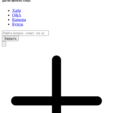
другие проекты хабра
Хабр
Q&A
Карьера
Курсы
Закрыть