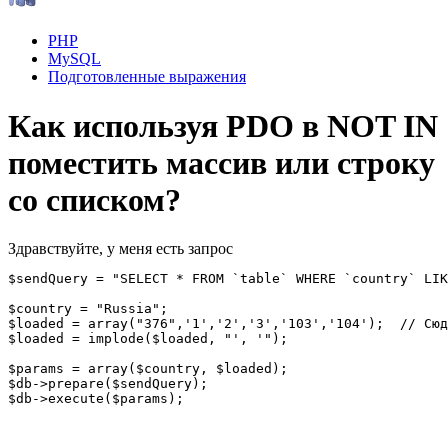
PHP
MySQL
Подготовленные выражения
Как используя PDO в NOT IN
поместить массив или строку
со списком?
Здравствуйте, у меня есть запрос
$sendQuery = "SELECT * FROM `table` WHERE `country` LIK
$country = "Russia";

$loaded = array("376",'1','2','3','103','104');  // Сюд
$loaded = implode($loaded, "', '");

$params = array($country, $loaded);

$db->prepare($sendQuery);

$db->execute($params);