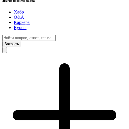
другие проекты хабра
Хабр
Q&A
Карьера
Курсы
Закрыть