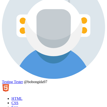
Testing Tester
@bobongida97
HTML
CSS