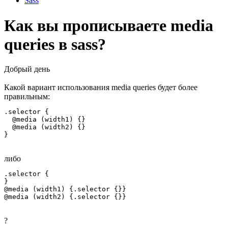
Sass
Как вы прописываете media
queries в sass?
Добрый день
Какой вариант использования media queries будет более
правильным:
.selector {

  @media (width1) {}

  @media (width2) {}

}
либо
.selector { 

}

@media (width1) {.selector {}}

@media (width2) {.selector {}}
?